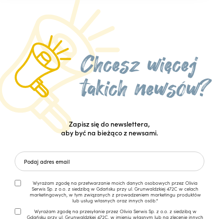
Zapisz się do newslettera,
aby być na bieżąco z newsami.
Wyrażam zgodę na przetwarzanie moich danych osobowych przez Olivia
Serwis Sp. z o.o. z siedzibą w Gdańsku przy ul. Grunwaldzkiej 472C w celach
marketingowych, w tym związanych z prowadzeniem marketingu produktów
lub usług własnych oraz innych osób.*
Wyrażam zgodę na przesyłanie przez Olivia Serwis Sp. z o.o. z siedzibą w
Gdańsku przy ul. Grunwaldzkiej 472C, w imieniu własnym lub na zlecenie innych