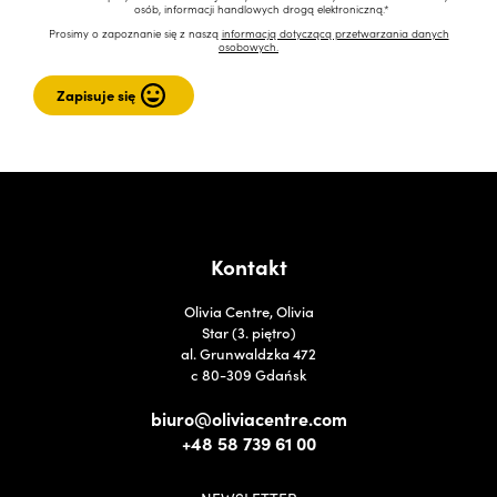
osób, informacji handlowych drogą elektroniczną.*
Prosimy o zapoznanie się z naszą
informacją dotyczącą przetwarzania danych
osobowych.
Kontakt
Olivia Centre, Olivia
Star (3. piętro)
al. Grunwaldzka 472
c 80-309 Gdańsk
biuro@oliviacentre.com
+48 58 739 61 00