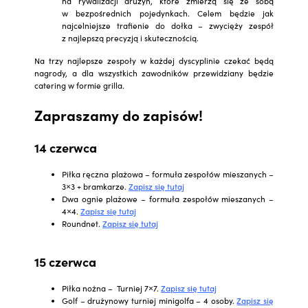
na rywalizacji drużyn, które zmierzą się ze sobą
w bezpośrednich pojedynkach. Celem będzie jak
najcelniejsze trafienie do dołka – zwycięży zespół
z najlepszą precyzją i skutecznością.
Na trzy najlepsze zespoły w każdej dyscyplinie czekać będą
nagrody, a dla wszystkich zawodników przewidziany będzie
catering w formie grilla.
Zapraszamy do zapisów!
14 czerwca
Piłka ręczna plażowa – formuła zespołów mieszanych –
3×3 + bramkarze.
Zapisz się tutaj
Dwa ognie plażowe – formuła zespołów mieszanych –
4×4.
Zapisz się tutaj
Roundnet.
Zapisz się tutaj
15 czerwca
Piłka nożna – Turniej 7×7.
Zapisz się tutaj
Golf – drużynowy turniej minigolfa – 4 osoby.
Zapisz się