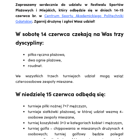
Zapraszamy serdecznie do udziału w Festiwalu Sportów
Plażowych i Miejskich, który odbędzie się w dniach 14-15
czerwca br. w
Centrum Sportu Akademickiego Politechniki
Gdańskiej
. Zgarnij drużynę i zgłoś Wasz udział!
W sobotę 14 czerwca
czekają na Was trzy
dyscypliny:
piłka ręczna plażowa,
dwa ognie plażowe,
roudnet.
We wszystkich trzech turniejach udział mogą wziąć
czteroosobowe zespoły mieszane.
W niedzielę 15 czerwca
odbędą się:
turnieje piłki nożnej 7×7 mężczyzn,
turnieje siatkówki plażowej, w której udział wezmą 4-
osobowe zespoły mieszane,
turniej koszykówki 3×3 w kategoriach kobiet i mężczyzn,
turniej golfa –
chippowania w mieszanych drużynach 4
osobowych; t
urniej golfowy będzie polegał