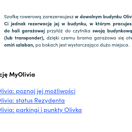
Szafkę rowerową zarezerwujesz
w dowolnym budynku Oliv
Ci jednak rezerwację jej w budynku, w którym pracujes
do hali garażowej
przyłóż do czytnika
swoją budynkową
(lub transponder),
dzięki czemu brama garażowa się otw
omiń szlaban,
po bokach jest wystarczająco dużo miejsca.
cję MyOlivia
livia:
poznaj jej możliwości
livia: status Rezydenta
ivia: parkingi i punkty Olivka