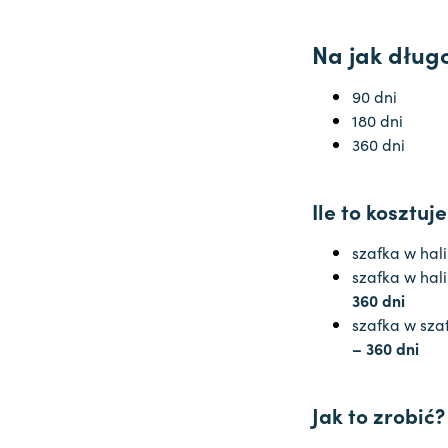
Na jak dług
90 dni
180 dni
360 dni
Ile to kosztuje
szafka w hal
szafka w hal
360 dni
szafka w sza
– 360 dni
Jak to zrobić?