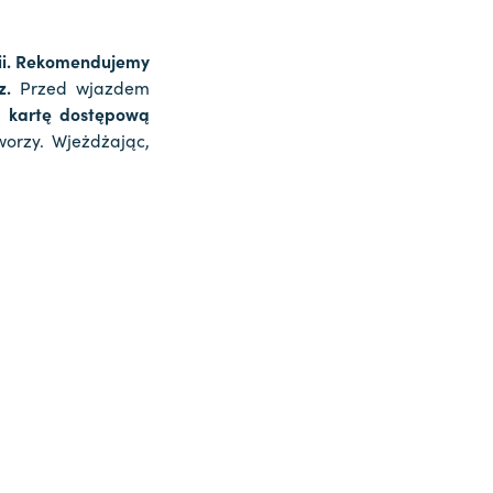
ii. Rekomendujemy
z.
Przed wjazdem
 kartę dostępową
orzy. Wjeżdżając,