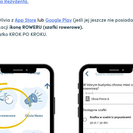
us Rezydenta.
livia z
App Store
lub
Google Play
(jeśli jej jeszcze nie posiada
kacji
ikonę ROWERU (szafki rowerowe).
ystko KROK PO KROKU.