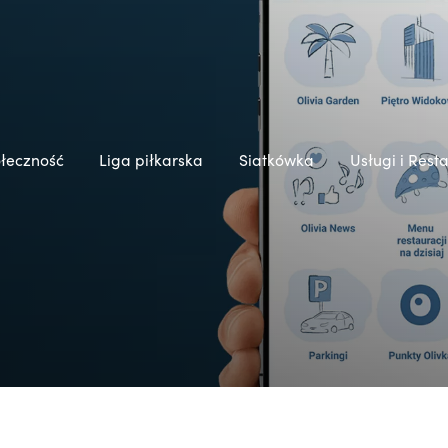
łeczność
Liga piłkarska
Siatkówka
Usługi i Rest