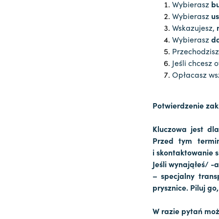
Wybierasz
b
Wybierasz
u
Wskazujesz,
Wybierasz
da
Przechodzisz
Jeśli chcesz
Opłacasz wsz
Potwierdzenie za
Kluczowa jest dl
Przed tym termi
i skontaktowanie s
Jeśli wynająłeś/ -
– specjalny trans
prysznice. Piluj go
W razie pytań moż