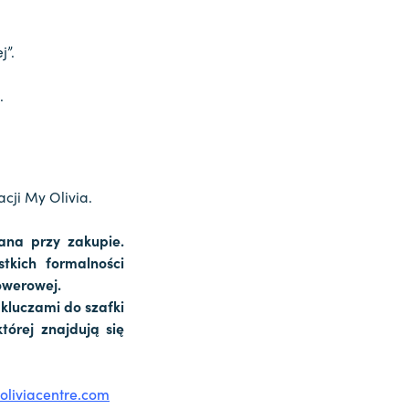
j”.
.
cji My Olivia.
ana przy zakupie.
kich formalności
rowerowej.
kluczami do szafki
tórej znajdują się
oliviacentre.com