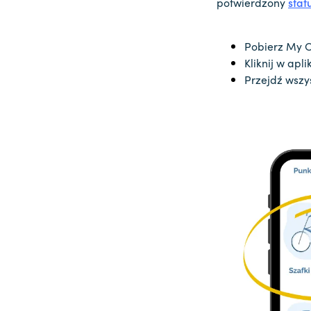
potwierdzony
stat
Pobierz My O
Kliknij w apli
Przejdź wsz