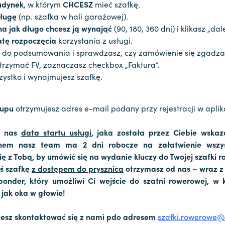
udynek
, w którym
CHCESZ
mieć szafkę.
sługę
(np. szafka w hali garażowej).
na jak długo chcesz ją wynająć
(90, 180, 360 dni) i klikasz „dale
tę rozpoczęcia
korzystania z usługi.
 do podsumowania i sprawdzasz, czy zamówienie się zgadza
 otrzymać FV, zaznaczasz checkbox „Faktura”.
ystko i wynajmujesz szafkę.
kupu
otrzymujesz adres e-mail podany przy rejestracji w aplika
a nas
data startu usługi
, jaka została przez Ciebie wskaz
nem nasz team ma 2 dni robocze na załatwienie wszyst
ię z Tobą, by umówić się na wydanie kluczy do Twojej szafki 
aś szafkę
z dostępem do prysznica
otrzymasz od nas – wraz z 
ponder, który umożliwi Ci wejście do szatni rowerowej, w k
, jak oka w głowie!
esz skontaktować się z nami pdo adresem
szafki.rowerowe@