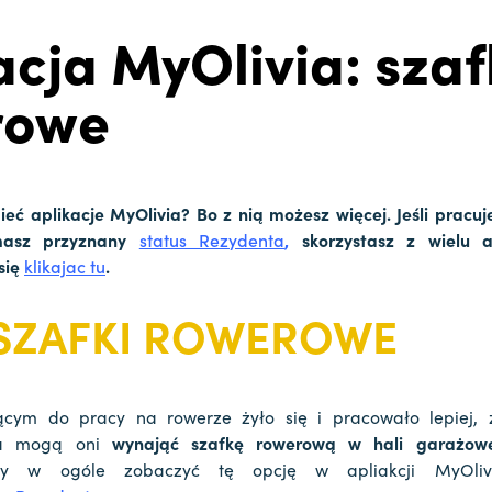
acja MyOlivia: szaf
rowe
eć aplikacje MyOlivia? Bo z nią możesz więcej. Jeśli pracuje
masz przyznany
status Rezydenta
,
skorzystasz z wielu a
się
klikajac tu
.
SZAFKI ROWEROWE
ącym do pracy na rowerze żyło się i pracowało lepiej,
via mogą oni
wynająć szafkę rowerową w hali garażow
 by w ogóle zobaczyć tę opcję w apliakcji MyOliv