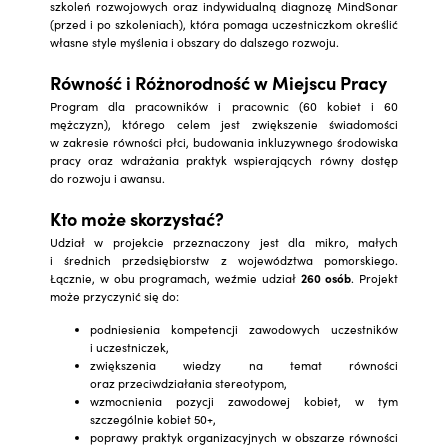
szkoleń rozwojowych oraz indywidualną diagnozę MindSonar
(przed i po szkoleniach), która pomaga uczestniczkom określić
własne style myślenia i obszary do dalszego rozwoju.
Równość i Różnorodność w Miejscu Pracy
Program dla pracowników i pracownic (60 kobiet i 60
mężczyzn), którego celem jest zwiększenie świadomości
w zakresie równości płci, budowania inkluzywnego środowiska
pracy oraz wdrażania praktyk wspierających równy dostęp
do rozwoju i awansu.
Kto może skorzystać?
Udział w projekcie przeznaczony jest dla mikro, małych
i średnich przedsiębiorstw z województwa pomorskiego.
Łącznie, w obu programach, weźmie udział
260 osób
. Projekt
może przyczynić się do:
podniesienia kompetencji zawodowych uczestników
i uczestniczek,
zwiększenia wiedzy na temat równości
oraz przeciwdziałania stereotypom,
wzmocnienia pozycji zawodowej kobiet, w tym
szczególnie kobiet 50+,
poprawy praktyk organizacyjnych w obszarze równości