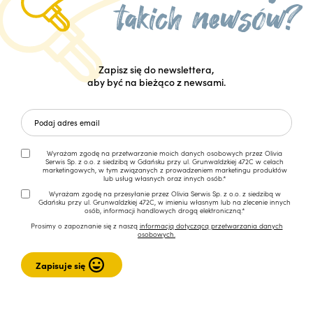
Zapisz się do newslettera,
aby być na bieżąco z newsami.
Wyrażam zgodę na przetwarzanie moich danych osobowych przez Olivia
Serwis Sp. z o.o. z siedzibą w Gdańsku przy ul. Grunwaldzkiej 472C w celach
marketingowych, w tym związanych z prowadzeniem marketingu produktów
lub usług własnych oraz innych osób.*
Wyrażam zgodę na przesyłanie przez Olivia Serwis Sp. z o.o. z siedzibą w
Gdańsku przy ul. Grunwaldzkiej 472C, w imieniu własnym lub na zlecenie innych
osób, informacji handlowych drogą elektroniczną.*
Prosimy o zapoznanie się z naszą
informacją dotyczącą przetwarzania danych
osobowych.