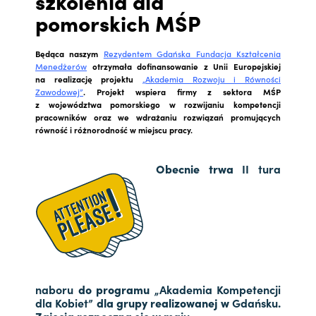
szkolenia dla
pomorskich MŚP
Będąca naszym
Rezydentem Gdańska Fundacja Kształcenia
Menedżerów
otrzymała dofinansowanie z Unii Europejskiej
na realizację projektu
„Akademia Rozwoju i Równości
Zawodowej”
. Projekt wspiera firmy z sektora MŚP
z województwa pomorskiego w rozwijaniu kompetencji
pracowników oraz we wdrażaniu rozwiązań promujących
równość i różnorodność w miejscu pracy.
Obecnie trwa
II tura
naboru
do programu
„Akademia Kompetencji
dla Kobiet”
dla grupy realizowanej w
Gdańsku
.
Zajęcia rozpoczną się w
maju
.