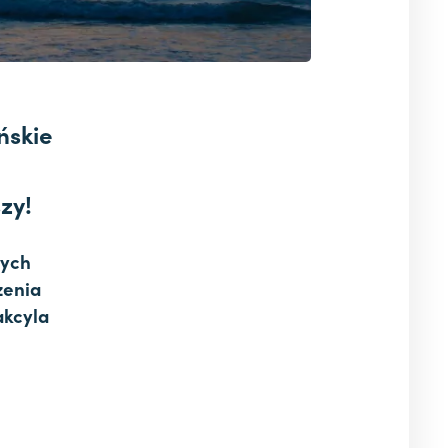
ńskie
zy!
cych
zenia
akcyla