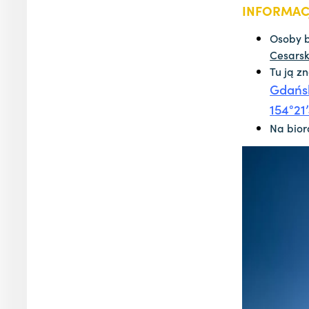
INFORMAC
Osoby b
Cesarsk
Tu ją z
Gdańsk
1
54°21
Na bior