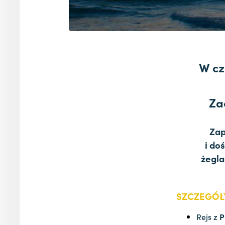
W cz
Za
Zap
i do
żegla
SZCZEGÓ
Rejs z
P