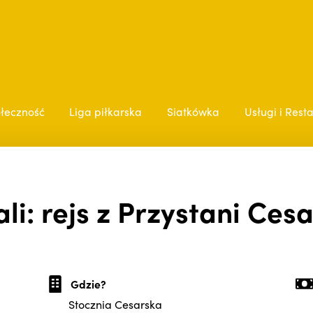
łeczność
Liga piłkarska
Siatkówka
Usługi i Rest
ali: rejs z Przystani Cesa
Gdzie?
Stocznia Cesarska