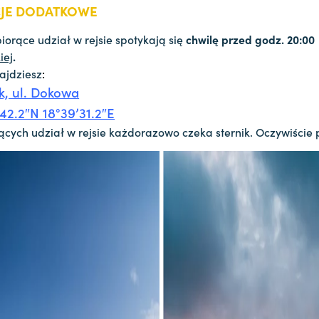
JE DODATKOWE
iorące udział w rejsie spotykają się
chwilę przed godz. 20:0
iej
.
najdziesz
:
, ul. Dokowa
’42.2″N 18°39’31.2″E
ących udział w rejsie każdorazowo czeka sternik. Oczywiście p