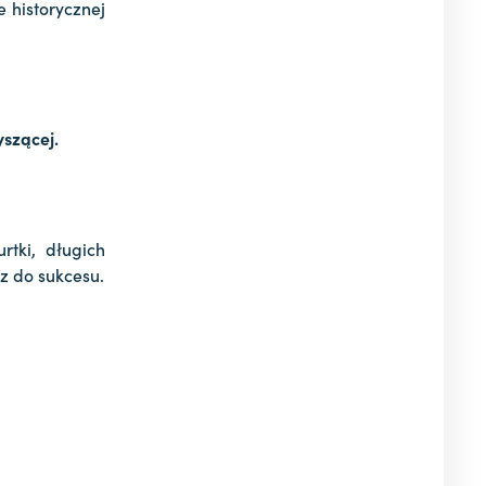
e historycznej
yszącej.
tki, długich
cz do sukcesu.