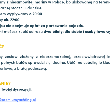
emy z
niesamowitej mariny w Polsce
, bo ulokowanej na tereni
darnej Stoczni Gdańskiej.
zem wypływamy
o 20:00
my
ok. 22:00
ejsu
nie obejmuje opłat za parkowanie pojazdu.
nt
możesz kupić od razu
dwa bilety: dla siebie i osoby towarz
Ć?
y zestaw złożony z nieprzemakalnej, przeciwwiatrowej kur
i pełnych butów sprawdzi się idealne. Ubiór na cebulkę to klu
portowe, z białą podeszwą.
ANIE?
 Twojej dyspozycji.
z@premiumyachting.pl