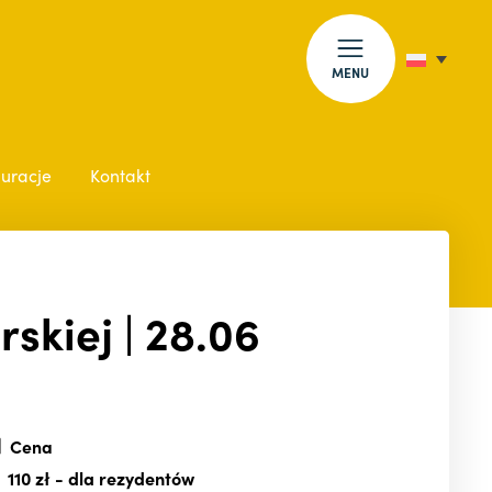
MENU
auracje
Kontakt
rskiej | 28.06
Cena
110 zł
- dla rezydentów