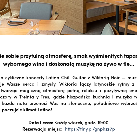
e sobie przytulną atmosferę, smak wyśmienitych tapas,
wybornego wina i doskonałą muzykę na żywo w tle…
 cykliczne koncerty Latino Chill Guitar z Wiktorią Noir — mu
eje Wasze serca i zmysły. Wiktoria łączy latynoskie rytmy z 
 tworząc magiczną atmosferę pełną relaksu i pozytywnej ener
czory w Treinta y Tres, gdzie hiszpańska kuchnia i muzyka t
a każda nuta przenosi Was na słoneczne, południowe wybrze
i poczujcie klimat Latino!
Data i czas:
Każdy wtorek, godz. 19:00
Rezerwacja miejsc:
https://tiny.pl/gnphzs7p