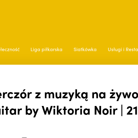
łeczność
Liga piłkarska
Siatkówka
Usługi i Rest
czór z muzyką na żywo! 
itar by Wiktoria Noir | 21