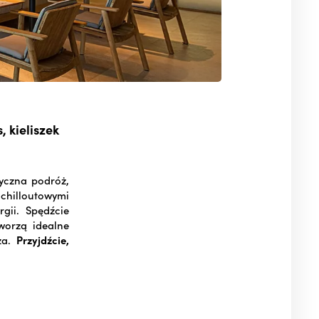
 kieliszek
zyczna podróż,
chilloutowymi
gii. Spędźcie
worzą idealne
ża.
Przyjdźcie,