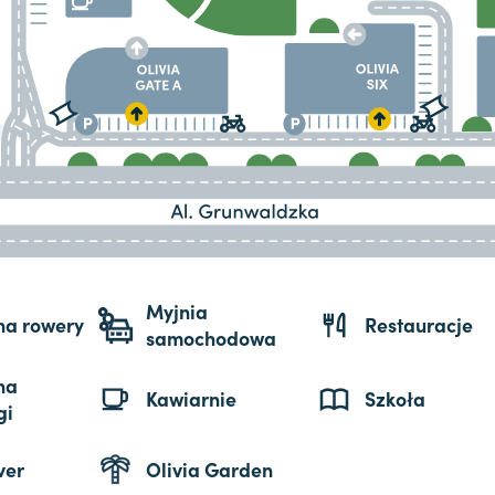
Myjnia
 na rowery
Restauracje
samochodowa
na
Kawiarnie
Szkoła
gi
ver
Olivia Garden