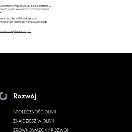
przez Olivia Serwis Sp. z o.o. z siedzibą w
ngowych, w tym związanych z prowadzeniem
ób.*
.o. z siedzibą w Gdańsku przy ul.
innych osób, informacji handlowych drogą
arzania danych osobowych.
Rozwój
SPOŁECZNOŚĆ OLIVII
ZNAJDZIESZ W OLIVII
ZRÓWNOWAŻONY ROZWÓJ