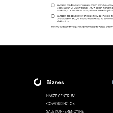
Wyrażam zgodę na przetwarzanie moich danych osobowych 
Gdańsku przy ul. Grunwaldzkiej 472C w celach marketi
marketingu produktów lub usług własnych oraz innych os
Wyrażam zgodę na przesyłanie przez Olivia Serwis Sp. z o
Grunwaldzkiej 472C, w imieniu własnym lub na zlecenie 
elektroniczną.*
Prosimy o zapoznanie się z naszą
informacją dotyczącą przetw
Biznes
NASZE CENTRUM
COWORKING O4
SALE KONFERENCYJNE