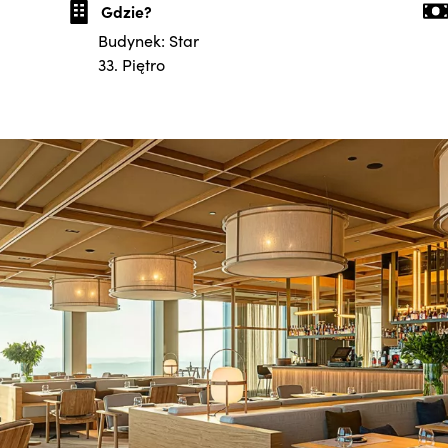
Gdzie?
Budynek: Star
33. Piętro