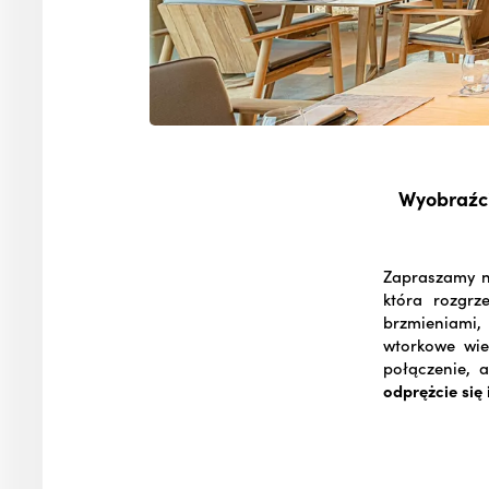
Wyobraźci
Zapraszamy na
która rozgrz
brzmieniami,
wtorkowe wie
połączenie, 
odprężcie się 