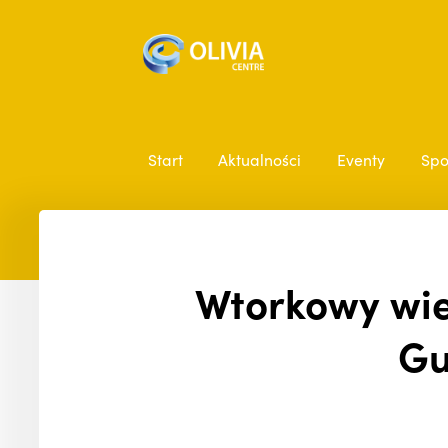
Start
Aktualności
Eventy
Spo
Wtorkowy wier
Gu