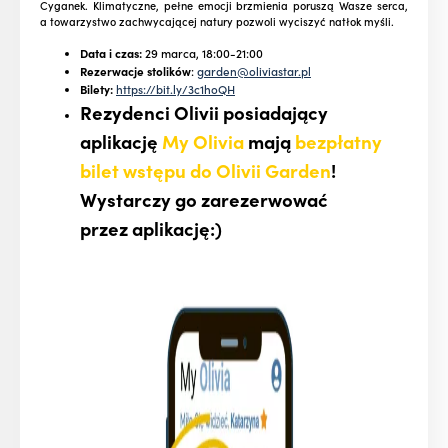
Cyganek. Klimatyczne, pełne emocji brzmienia poruszą Wasze serca,
a towarzystwo zachwycającej natury pozwoli wyciszyć natłok myśli.
Data i czas:
29 marca, 18:00-21:00
Rezerwacje stolików
:
garden@oliviastar.pl
Bilety:
https://bit.ly/3c1hoQH
Rezydenci Olivii posiadający
aplikację
My Olivia
mają
bezpłatny
bilet wstępu do Olivii Garden
!
Wystarczy go zarezerwować
przez aplikację:)