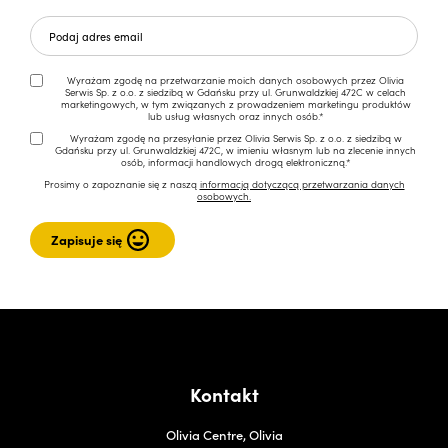
Wyrażam zgodę na przetwarzanie moich danych osobowych przez Olivia
Serwis Sp. z o.o. z siedzibą w Gdańsku przy ul. Grunwaldzkiej 472C w celach
marketingowych, w tym związanych z prowadzeniem marketingu produktów
lub usług własnych oraz innych osób.*
Wyrażam zgodę na przesyłanie przez Olivia Serwis Sp. z o.o. z siedzibą w
Gdańsku przy ul. Grunwaldzkiej 472C, w imieniu własnym lub na zlecenie innych
osób, informacji handlowych drogą elektroniczną.*
Prosimy o zapoznanie się z naszą
informacją dotyczącą przetwarzania danych
osobowych.
Kontakt
Olivia Centre, Olivia