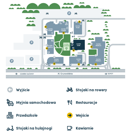
Wyjście
Stojaki na rowery
Myjnia samochodowa
Restauracje
Przedszkole
Wejście
Stojaki na hulajnogi
Kawiarnie