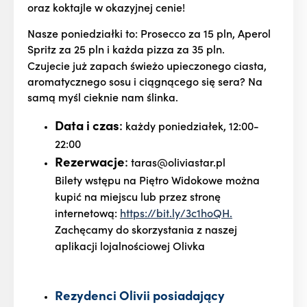
oraz koktajle w okazyjnej cenie!
Nasze poniedziałki to: Prosecco za 15 pln, Aperol
Spritz za 25 pln i każda pizza za 35 pln.
Czujecie już zapach świeżo upieczonego ciasta,
aromatycznego sosu i ciągnącego się sera? Na
samą myśl cieknie nam ślinka.
Data i czas
:
każdy poniedziałek, 12:00-
22:00
Rezerwacje
:
taras@oliviastar.pl
Bilety wstępu na Piętro Widokowe można
kupić na miejscu lub przez stronę
internetową:
https://bit.ly/3c1hoQH.
Zachęcamy do skorzystania z naszej
aplikacji lojalnościowej Olivka
Rezydenci
Olivii
posiadający