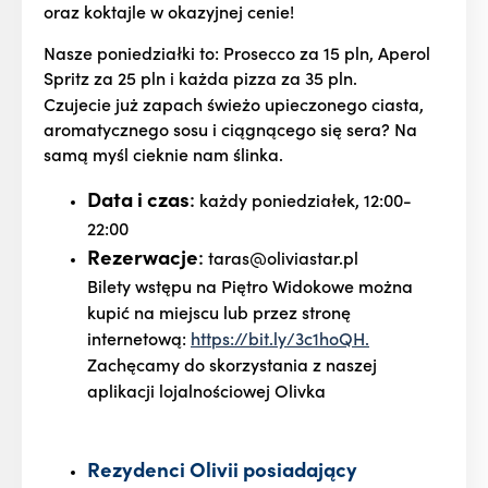
oraz koktajle w okazyjnej cenie!
Nasze poniedziałki to: Prosecco za 15 pln, Aperol
Spritz za 25 pln i każda pizza za 35 pln.
Czujecie już zapach świeżo upieczonego ciasta,
aromatycznego sosu i ciągnącego się sera? Na
samą myśl cieknie nam ślinka.
Data i czas
:
każdy poniedziałek, 12:00-
22:00
Rezerwacje
:
taras@oliviastar.pl
Bilety wstępu na Piętro Widokowe można
kupić na miejscu lub przez stronę
internetową:
https://bit.ly/3c1hoQH.
Zachęcamy do skorzystania z naszej
aplikacji lojalnościowej Olivka
Rezydenci
Olivii
posiadający