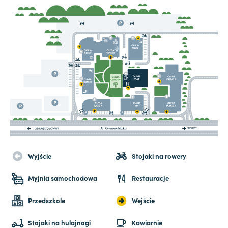
Wyjście
Stojaki na rowery
Myjnia samochodowa
Restauracje
Przedszkole
Wejście
Stojaki na hulajnogi
Kawiarnie