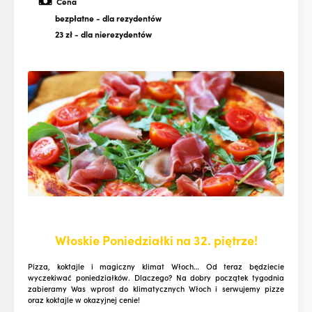
Cena
bezpłatne
- dla rezydentów
23 zł
- dla nierezydentów
Włoskie Poniedziałki na 32. piętrze!
Pizza, koktajle i magiczny klimat Włoch… Od teraz będziecie
wyczekiwać poniedziałków. Dlaczego? Na dobry początek tygodnia
zabieramy Was wprost do klimatycznych Włoch i serwujemy pizze
oraz koktajle w okazyjnej cenie!