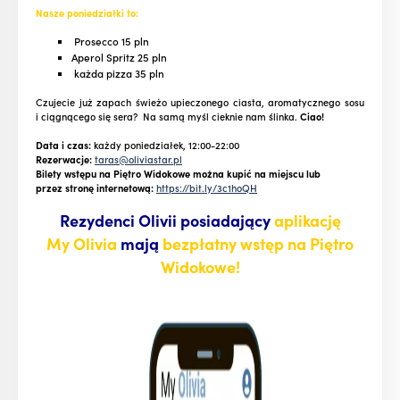
Nasze poniedziałki to:
Prosecco 15 pln
Aperol Spritz 25 pln
każda pizza 35 pln
Czujecie już zapach świeżo upieczonego ciasta, aromatycznego sosu
i ciągnącego się sera? Na samą myśl cieknie nam ślinka.
Ciao!
Data i czas:
każdy poniedziałek, 12:00-22:00
Rezerwacje:
taras@oliviastar.pl
Bilety wstępu na Piętro Widokowe można kupić na miejscu lub
przez stronę internetową:
https://bit.ly/3c1hoQH
Rezydenci Olivii posiadający
aplikację
My Olivia
mają
bezpłatny wstęp na Piętro
Widokowe!