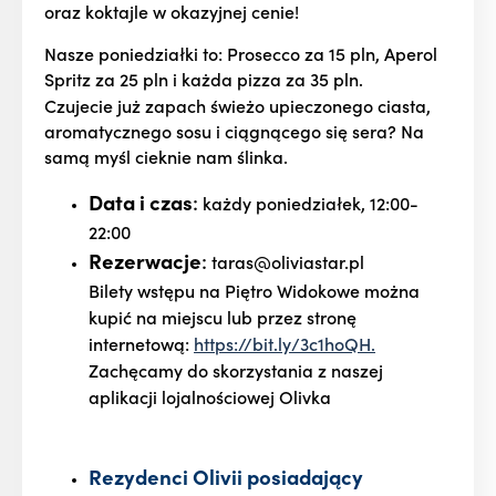
oraz koktajle w okazyjnej cenie!
Nasze poniedziałki to: Prosecco za 15 pln, Aperol
Spritz za 25 pln i każda pizza za 35 pln.
Czujecie już zapach świeżo upieczonego ciasta,
aromatycznego sosu i ciągnącego się sera? Na
samą myśl cieknie nam ślinka.
Data i czas
:
każdy poniedziałek, 12:00-
22:00
Rezerwacje
:
taras@oliviastar.pl
Bilety wstępu na Piętro Widokowe można
kupić na miejscu lub przez stronę
internetową:
https://bit.ly/3c1hoQH.
Zachęcamy do skorzystania z naszej
aplikacji lojalnościowej Olivka
Rezydenci
Olivii
posiadający