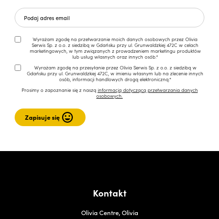
Wyrażam zgodę na przetwarzanie moich danych osobowych przez Olivia
Serwis Sp. z o.o. z siedzibą w Gdańsku przy ul. Grunwaldzkiej 472C w celach
marketingowych, w tym związanych z prowadzeniem marketingu produktów
lub usług własnych oraz innych osób.*
Wyrażam zgodę na przesyłanie przez Olivia Serwis Sp. z o.o. z siedzibą w
Gdańsku przy ul. Grunwaldzkiej 472C, w imieniu własnym lub na zlecenie innych
osób, informacji handlowych drogą elektroniczną.*
Prosimy o zapoznanie się z naszą
informacją dotyczącą przetwarzania danych
osobowych.
Kontakt
Olivia Centre, Olivia