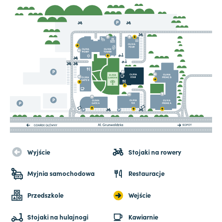
Wyjście
Stojaki na rowery
Myjnia samochodowa
Restauracje
Przedszkole
Wejście
Stojaki na hulajnogi
Kawiarnie