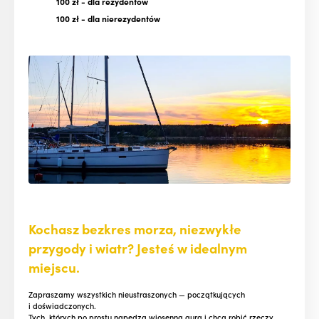
100 zł
- dla rezydentów
100 zł
- dla nierezydentów
Kochasz bezkres morza, niezwykłe
przygody i wiatr? Jesteś w idealnym
miejscu.
Zapraszamy wszystkich nieustraszonych — początkujących
i doświadczonych.
Tych, których po prostu napędza wiosenna aura i chcą robić rzeczy