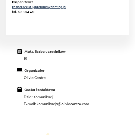
Kasper Orkisz
kasper.orkisz@premiumyachting.pl
tel. 501 094 461
Maks. liczba uczestników
10
Organizator
Olivia Centre
Osoba kontaktowa
Dział Komunikacji
E-mail: komunikacja@oliviacentre.com