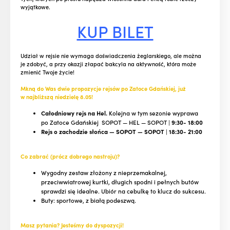
wyjątkowe.
KUP BILET
Udział w rejsie nie wymaga doświadczenia żeglarskiego, ale można
je zdobyć, a przy okazji złapać bakcyla na aktywność, która może
zmienić Twoje życie!
Mkną do Was dwie propozycje rejsów po Zatoce Gdańskiej, już
w najbliższą niedzielę 8.05!
Całodniowy rejs na Hel.
Kolejna w tym sezonie wyprawa
po Zatoce Gdańskiej SOPOT — HEL — SOPOT |
9:30- 18:00
Rejs o zachodzie słońca — SOPOT — SOPOT
|
18:30- 21:00
Co zabrać (prócz dobrego nastroju)?
Wygodny zestaw złożony z nieprzemakalnej,
przeciwwiatrowej kurtki, długich spodni i pełnych butów
sprawdzi się idealne. Ubiór na cebulkę to klucz do sukcesu.
Buty: sportowe, z białą podeszwą.
Masz pytania? Jesteśmy do dyspozycji!