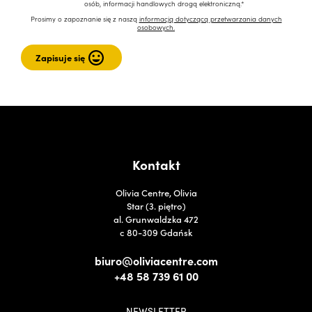
osób, informacji handlowych drogą elektroniczną.*
Prosimy o zapoznanie się z naszą
informacją dotyczącą przetwarzania danych
osobowych.
Kontakt
Olivia Centre, Olivia
Star (3. piętro)
al. Grunwaldzka 472
c 80-309 Gdańsk
biuro@oliviacentre.com
+48 58 739 61 00
NEWSLETTER