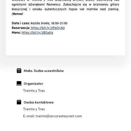
ognistymi dźwiękami flamenco. Zakochajcie się w brzmieniu gitary
klasycznej i smaku autentycznych tapas 140 metrów nad ziemią.
¡Vamos!
Data i czas:
każda środa, 18:00-21:00
Rezerwacje:
https://bit.ly/3PeOyA0
Menu:
https://bit.ly/3BG4I1x
Maks. liczba uczestników
Organizator
Treinta y Tres
Osoba kontaktowa
Treinta y Tres
E-mail: treinta@arcorestaurant.com