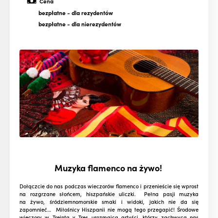
Cena
bezpłatne
- dla rezydentów
bezpłatne
- dla nierezydentów
Muzyka flamenco na żywo!
Dołączcie do nas podczas wieczorów flamenco i przenieście się wprost
na rozgrzane słońcem, hiszpańskie uliczki. Pełna pasji muzyka
na żywo, śródziemnomorskie smaki i widoki, jakich nie da się
zapomnieć… Miłośnicy Hiszpanii nie mogą tego przegapić! Środowe
wieczory w Treinta y Tres urozmaicą artyści, którzy zachwycą nas