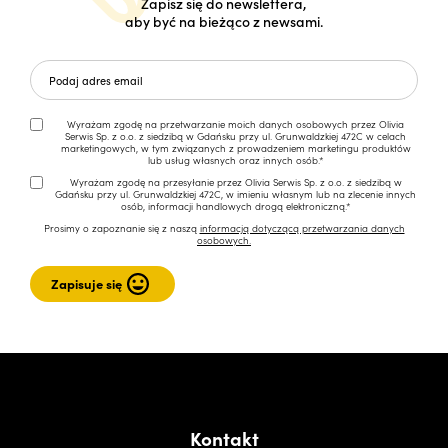
Zapisz się do newslettera,
aby być na bieżąco z newsami.
Wyrażam zgodę na przetwarzanie moich danych osobowych przez Olivia
Serwis Sp. z o.o. z siedzibą w Gdańsku przy ul. Grunwaldzkiej 472C w celach
marketingowych, w tym związanych z prowadzeniem marketingu produktów
lub usług własnych oraz innych osób.*
Wyrażam zgodę na przesyłanie przez Olivia Serwis Sp. z o.o. z siedzibą w
Gdańsku przy ul. Grunwaldzkiej 472C, w imieniu własnym lub na zlecenie innych
osób, informacji handlowych drogą elektroniczną.*
Prosimy o zapoznanie się z naszą
informacją dotyczącą przetwarzania danych
osobowych.
Kontakt