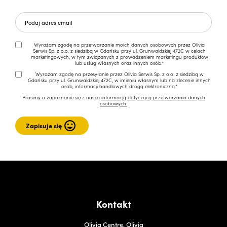
Wyrażam zgodę na przetwarzanie moich danych osobowych przez Olivia
Serwis Sp. z o.o. z siedzibą w Gdańsku przy ul. Grunwaldzkiej 472C w celach
marketingowych, w tym związanych z prowadzeniem marketingu produktów
lub usług własnych oraz innych osób.*
Wyrażam zgodę na przesyłanie przez Olivia Serwis Sp. z o.o. z siedzibą w
Gdańsku przy ul. Grunwaldzkiej 472C, w imieniu własnym lub na zlecenie innych
osób, informacji handlowych drogą elektroniczną.*
Prosimy o zapoznanie się z naszą
informacją dotyczącą przetwarzania danych
osobowych.
Kontakt
Olivia Centre, Olivia