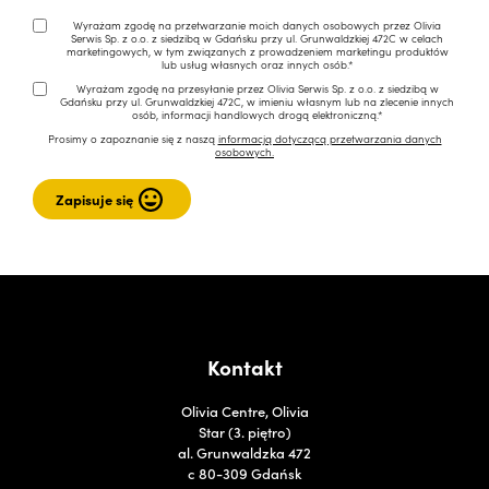
Wyrażam zgodę na przetwarzanie moich danych osobowych przez Olivia
Serwis Sp. z o.o. z siedzibą w Gdańsku przy ul. Grunwaldzkiej 472C w celach
marketingowych, w tym związanych z prowadzeniem marketingu produktów
lub usług własnych oraz innych osób.*
Wyrażam zgodę na przesyłanie przez Olivia Serwis Sp. z o.o. z siedzibą w
Gdańsku przy ul. Grunwaldzkiej 472C, w imieniu własnym lub na zlecenie innych
osób, informacji handlowych drogą elektroniczną.*
Prosimy o zapoznanie się z naszą
informacją dotyczącą przetwarzania danych
osobowych.
Kontakt
Olivia Centre, Olivia
Star (3. piętro)
al. Grunwaldzka 472
c 80-309 Gdańsk