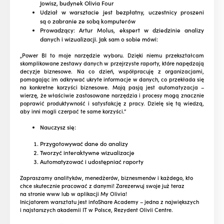
Jowisz, budynek Olivia Four
Udział w warsztacie jest bezpłatny, uczestnicy proszeni
są o zabranie ze sobą komputerów
Prowadzący: Artur Molus, ekspert w dziedzinie analizy
danych i wizualizacji. Jak sam o sobie mówi:
„Power BI to moje narzędzie wyboru. Dzięki niemu przekształcam
skomplikowane zestawy danych w przejrzyste raporty, które napędzają
decyzje biznesowe. Na co dzień, współpracuję z organizacjami,
pomagając im odkrywać ukryte informacje w danych, co przekłada się
na konkretne korzyści biznesowe. Moją pasją jest automatyzacja –
wierzę, że właściwie zastosowane narzędzia i procesy mogą znacznie
poprawić produktywność i satysfakcję z pracy. Dzielę się tą wiedzą,
aby inni mogli czerpać te same korzyści.”
Nauczysz się:
Przygotowywać dane do analizy
Tworzyć interaktywne wizualizacje
Automatyzować i udostępniać raporty
Zapraszamy analityków, menedżerów, biznesmenów i każdego, kto
chce skutecznie pracować z danymi! Zarezerwuj swoje już teraz
na stronie www lub
w aplikacji My Olivia!
Inicjatorem warsztatu jest infoShare Academy – jedna z największych
i najstarszych akademii IT w Polsce, Rezydent Olivii Centre.