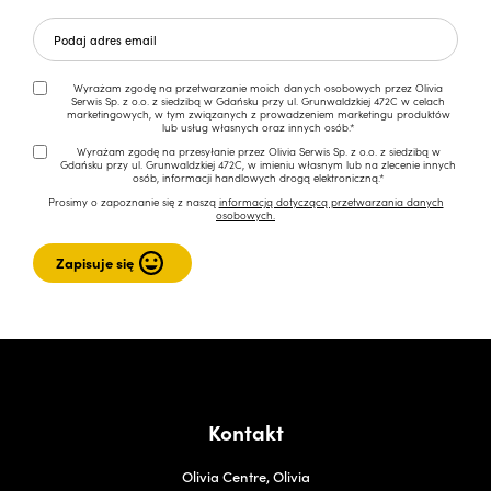
Wyrażam zgodę na przetwarzanie moich danych osobowych przez Olivia
Serwis Sp. z o.o. z siedzibą w Gdańsku przy ul. Grunwaldzkiej 472C w celach
marketingowych, w tym związanych z prowadzeniem marketingu produktów
lub usług własnych oraz innych osób.*
Wyrażam zgodę na przesyłanie przez Olivia Serwis Sp. z o.o. z siedzibą w
Gdańsku przy ul. Grunwaldzkiej 472C, w imieniu własnym lub na zlecenie innych
osób, informacji handlowych drogą elektroniczną.*
Prosimy o zapoznanie się z naszą
informacją dotyczącą przetwarzania danych
osobowych.
Kontakt
Olivia Centre, Olivia