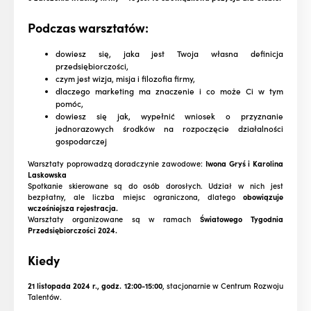
Podczas warsztatów:
dowiesz się, jaka jest Twoja własna definicja
przedsiębiorczości,
czym jest wizja, misja i filozofia firmy,
dlaczego marketing ma znaczenie i co może Ci w tym
pomóc,
dowiesz się jak, wypełnić wniosek o przyznanie
jednorazowych środków na rozpoczęcie działalności
gospodarczej
Warsztaty poprowadzą doradczynie zawodowe:
Iwona Gryś i Karolina
Laskowska
Spotkanie skierowane są do osób dorosłych. Udział w nich jest
bezpłatny, ale liczba miejsc ograniczona, dlatego
obowiązuje
wcześniejsza rejestracja.
Warsztaty organizowane są w ramach
Światowego Tygodnia
Przedsiębiorczości 2024.
Kiedy
21 listopada 2024 r., godz. 12:00-15:00
, stacjonarnie w Centrum Rozwoju
Talentów.