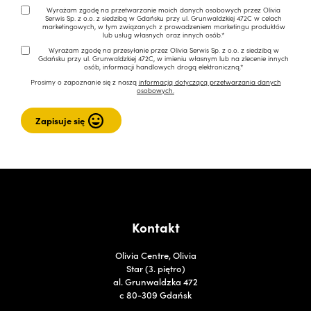
Wyrażam zgodę na przetwarzanie moich danych osobowych przez Olivia
Serwis Sp. z o.o. z siedzibą w Gdańsku przy ul. Grunwaldzkiej 472C w celach
marketingowych, w tym związanych z prowadzeniem marketingu produktów
lub usług własnych oraz innych osób.*
Wyrażam zgodę na przesyłanie przez Olivia Serwis Sp. z o.o. z siedzibą w
Gdańsku przy ul. Grunwaldzkiej 472C, w imieniu własnym lub na zlecenie innych
osób, informacji handlowych drogą elektroniczną.*
Prosimy o zapoznanie się z naszą
informacją dotyczącą przetwarzania danych
osobowych.
Kontakt
Olivia Centre, Olivia
Star (3. piętro)
al. Grunwaldzka 472
c 80-309 Gdańsk