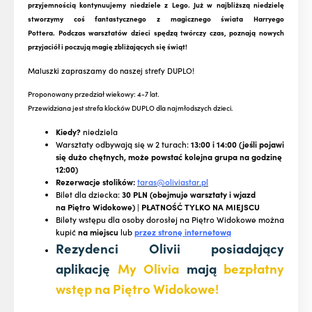
przyjemnością kontynuujemy niedziele z Lego. Już w najbliższą niedzielę
stworzymy coś fantastycznego z magicznego świata Harryego
Pottera. Podczas warsztatów dzieci spędzą twórczy czas, poznają nowych
przyjaciół i poczują magię zbliżających się świąt!
Maluszki zapraszamy do naszej strefy DUPLO!
Proponowany przedział wiekowy: 4-7 lat.
Przewidziana jest strefa klocków DUPLO dla najmłodszych dzieci.
Kiedy?
niedziela
Warsztaty odbywają się w 2 turach:
13:00 i 14:00 (jeśli pojawi
się dużo chętnych, może powstać kolejna grupa na godzinę
12:00)
Rezerwacje stolików:
taras@oliviastar.pl
Bilet dla dziecka:
30 PLN (obejmuje warsztaty i wjazd
na Piętro Widokowe) | PŁATNOŚĆ TYLKO NA MIEJSCU
Bilety wstępu dla osoby dorosłej na Piętro Widokowe można
kupić
na miejscu
lub
przez stronę internetową
Rezydenci Olivii posiadający
aplikację
My Olivia
mają
bezpłatny
wstęp na Piętro Widokowe!