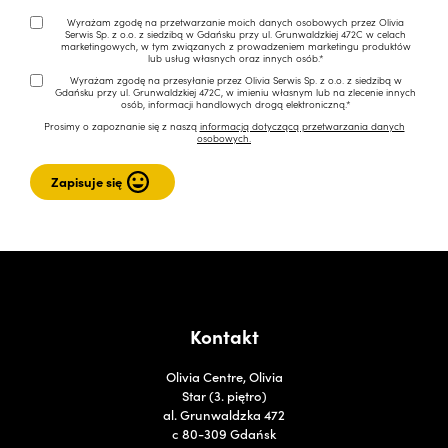
Wyrażam zgodę na przetwarzanie moich danych osobowych przez Olivia
Serwis Sp. z o.o. z siedzibą w Gdańsku przy ul. Grunwaldzkiej 472C w celach
marketingowych, w tym związanych z prowadzeniem marketingu produktów
lub usług własnych oraz innych osób.*
Wyrażam zgodę na przesyłanie przez Olivia Serwis Sp. z o.o. z siedzibą w
Gdańsku przy ul. Grunwaldzkiej 472C, w imieniu własnym lub na zlecenie innych
osób, informacji handlowych drogą elektroniczną.*
Prosimy o zapoznanie się z naszą
informacją dotyczącą przetwarzania danych
osobowych.
Kontakt
Olivia Centre, Olivia
Star (3. piętro)
al. Grunwaldzka 472
c 80-309 Gdańsk