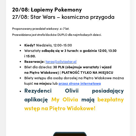
20/08: Łapiemy Pokemony
27/08: Star Wars – kosmiczna przygoda
Proponowany przedział wiekowy: 4-7 lat.
Przewidziana jest strefa klocków DUPLO dla najmłodszych dzieci.
Kiedy?
Niedziela, 12:00-15:00
Warsztaty
odbędą się w 3 turach: o godzinie 12:00, 13:30
i 15:00.
Rezerwacje:
taras@oliviastar.pl
Bilet dla dziecka:
30 PLN (obejmuje warsztaty i wjazd
na Piętro Widokowe) | PŁATNOŚĆ TYLKO NA MIEJSCU
Bilety wstępu dla osoby dorosłej na Piętro Widokowe można
kupić
na miejscu
lub
przez stronę internetową
Rezydenci Olivii posiadający
aplikację
My Olivia
mają
bezpłatny
wstęp na Piętro Widokowe!