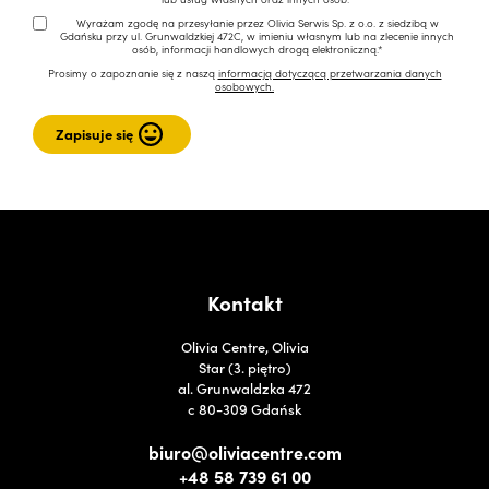
Wyrażam zgodę na przesyłanie przez Olivia Serwis Sp. z o.o. z siedzibą w
Gdańsku przy ul. Grunwaldzkiej 472C, w imieniu własnym lub na zlecenie innych
osób, informacji handlowych drogą elektroniczną.*
Prosimy o zapoznanie się z naszą
informacją dotyczącą przetwarzania danych
osobowych.
Kontakt
Olivia Centre, Olivia
Star (3. piętro)
al. Grunwaldzka 472
c 80-309 Gdańsk
biuro@oliviacentre.com
+48 58 739 61 00