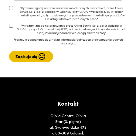
Wyrażam zgodę na przetwarzanie moich danych osobowych przez Olivia
Serwis Sp. z o.o. z siedzibą w Gdańsku przy ul. Grunwaldzkiej 472C w celach
marketingowych, w tym związanych z prowadzeniem marketingu produktów
lub usług własnych oraz innych osób.*
Wyrażam zgodę na przesyłanie przez Olivia Serwis Sp. z o.o. z siedzibą w
Gdańsku przy ul. Grunwaldzkiej 472C, w imieniu własnym lub na zlecenie innych
osób, informacji handlowych drogą elektroniczną.*
Prosimy o zapoznanie się z naszą
informacją dotyczącą przetwarzania danych
osobowych.
Kontakt
Olivia Centre, Olivia
Star (3. piętro)
al. Grunwaldzka 472
c 80-309 Gdańsk