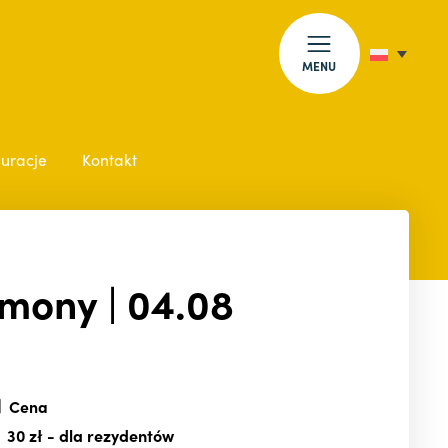
MENU
auracje
Kontakt
emony | 04.08
Cena
30 zł
- dla rezydentów