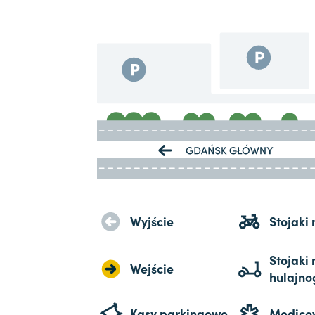
Wyjście
Stojaki
Stojaki 
Wejście
hulajno
Kasy parkingowe
Medico