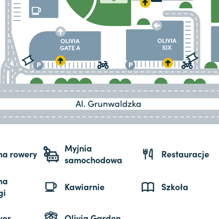
Myjnia
 na rowery
Restauracje
samochodowa
na
Kawiarnie
Szkoła
gi
ver
Olivia Garden