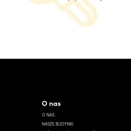
O nas
O NAS
NASZE BUDYNKI