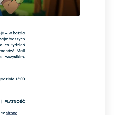
eje – w każdą
najmłodszych
go co tydzień
émonów! Mali
e wszystkim,
godzinie 13:00
 |
PŁATNOŚĆ
zez
stronę