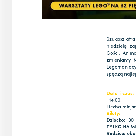
Szukasz atra
niedzielę z
Gości. Anima
zmieniamy t
Legomaniacy
spędzą najle
Data i czas:
i 14:00.
Liczba miejsc
Bilety:
Dziecko:
30 
TYLKO NA M
Rodzice:
obow