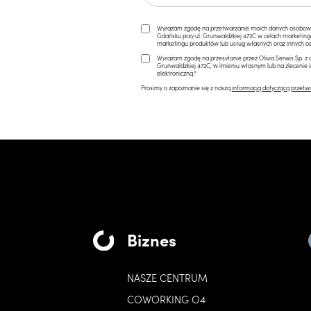
Wyrażam zgodę na przetwarzanie moich danych osobowych 
Gdańsku przy ul. Grunwaldzkiej 472C w celach marketi
marketingu produktów lub usług własnych oraz innych os
Wyrażam zgodę na przesyłanie przez Olivia Serwis Sp. z o
Grunwaldzkiej 472C, w imieniu własnym lub na zlecenie 
elektroniczną.*
Prosimy o zapoznanie się z naszą
informacją dotyczącą przetw
Biznes
NASZE CENTRUM
COWORKING O4