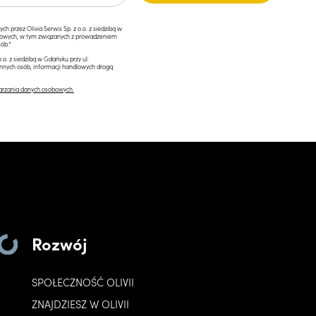
przez Olivia Serwis Sp. z o.o. z siedzibą w
ngowych, w tym związanych z prowadzeniem
ób.*
.o. z siedzibą w Gdańsku przy ul.
innych osób, informacji handlowych drogą
arzania danych osobowych.
Rozwój
SPOŁECZNOŚĆ OLIVII
ZNAJDZIESZ W OLIVII