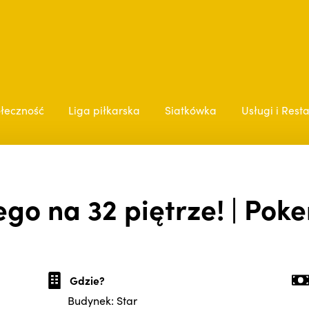
łeczność
Liga piłkarska
Siatkówka
Usługi i Rest
go na 32 piętrze! | Pok
Gdzie?
Budynek: Star