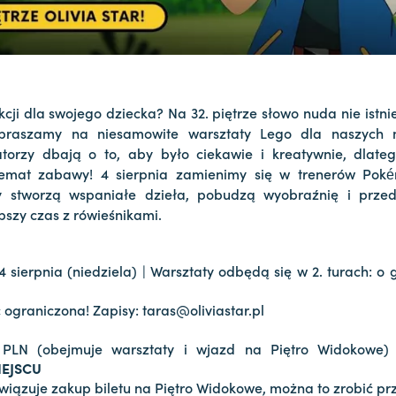
kcji dla swojego dziecka? Na 32. piętrze słowo nuda nie istni
apraszamy na niesamowite warsztaty Lego dla naszych 
torzy dbają o to, aby było ciekawie i kreatywnie, dlate
emat zabawy! 4 sierpnia zamienimy się w trenerów Pok
 stworzą wspaniałe dzieła, pobudzą wyobraźnię i przed
pszy czas z rówieśnikami.
4 sierpnia (niedziela) | Warsztaty odbędą się w 2. turach: o 
 ograniczona! Zapisy: taras@oliviastar.pl
PLN (obejmuje warsztaty i wjazd na Piętro Widokowe)
IEJSCU
iązuje zakup biletu na Piętro Widokowe, można to zrobić pr