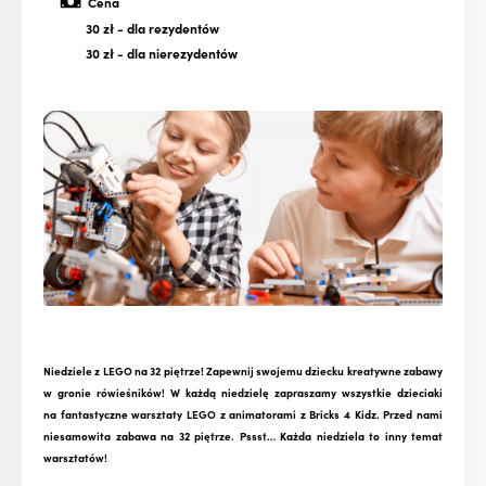
Cena
30 zł
- dla rezydentów
30 zł
- dla nierezydentów
Niedziele z LEGO na 32 piętrze! Zapewnij swojemu dziecku kreatywne zabawy
w gronie rówieśników! W każdą niedzielę zapraszamy wszystkie dzieciaki
na fantastyczne warsztaty LEGO z animatorami z Bricks 4 Kidz. Przed nami
niesamowita zabawa na 32 piętrze. Pssst… Każda niedziela to inny temat
warsztatów!