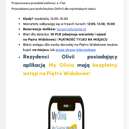
Proponowany przedział wiekowy: 4-7 lat.
Przewidziana jest strefa klocków DUPLO dla najmłodszych dzieci.
Kiedy?
niedziela, 12:00-15:00
Warsztaty odbywają się w trzech turach:
12:00, 13:30, 15:00
Rezerwacje stolików:
taras@oliviastar.pl
Bilet dla dziecka:
30 PLN (obejmuje warsztaty i wjazd
na Piętro Widokowe) | PŁATNOŚĆ TYLKO NA MIEJSCU
Bilety wstępu dla osoby dorosłej na Piętro Widokowe można
kupić
na miejscu
lub
przez stronę internetową
Rezydenci Olivii posiadający
aplikację
My Olivia
mają
bezpłatny
wstęp na Piętro Widokowe!