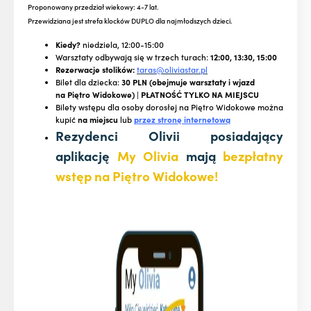
Proponowany przedział wiekowy: 4-7 lat.
Przewidziana jest strefa klocków DUPLO dla najmłodszych dzieci.
Kiedy?
niedziela, 12:00-15:00
Warsztaty odbywają się w trzech turach:
12:00, 13:30, 15:00
Rezerwacje stolików:
taras@oliviastar.pl
Bilet dla dziecka:
30 PLN (obejmuje warsztaty i wjazd
na Piętro Widokowe) | PŁATNOŚĆ TYLKO NA MIEJSCU
Bilety wstępu dla osoby dorosłej na Piętro Widokowe można
kupić
na miejscu
lub
przez stronę internetową
Rezydenci Olivii posiadający
aplikację
My Olivia
mają
bezpłatny
wstęp na Piętro Widokowe!