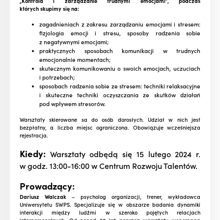
„Kontrola i zarządzanie trudnymi emocjami”, podczas
których skupimy się na:
zagadnieniach z zakresu zarządzaniu emocjami i stresem:
fizjologia emocji i stresu, sposoby radzenia sobie
z negatywnymi emocjami;
praktycznych sposobach komunikacji w trudnych
emocjonalnie momentach;
skutecznym komunikowaniu o swoich emocjach, uczuciach
i potrzebach;
sposobach radzenia sobie ze stresem: techniki relaksacyjne
i skuteczne techniki oczyszczania ze skutków działań
pod wpływem stresorów.
Warsztaty skierowane sa do osób dorosłych. Udział w nich jest
bezpłatny, a liczba miejsc ograniczona. Obowiązuje wcześniejsza
rejestracja.
Kiedy:
Warsztaty odbędą się 15 lutego 2024 r.
w godz. 13:00-16:00 w Centrum Rozwoju Talentów.
Prowadzący:
Dariusz Walczak
– psycholog organizacji, trener, wykładowca
Uniwersytetu SWPS. Specjalizuje się w obszarze badania dynamiki
interakcji między ludźmi w szeroko pojętych relacjach