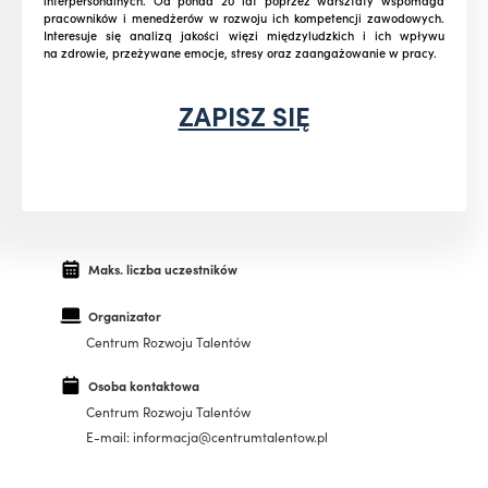
interpersonalnych. Od ponad 20 lat poprzez warsztaty wspomaga
pracowników i menedżerów w rozwoju ich kompetencji zawodowych.
Interesuje się analizą jakości więzi międzyludzkich i ich wpływu
na zdrowie, przeżywane emocje, stresy oraz zaangażowanie w pracy.
ZAPISZ SIĘ
Maks. liczba uczestników
Organizator
Centrum Rozwoju Talentów
Osoba kontaktowa
Centrum Rozwoju Talentów
E-mail: informacja@centrumtalentow.pl