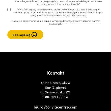
marketingowych, w tym związanych z prowadzeniem marketingu produktów
lub usług własnych oraz innych osób.*
Wyrażam zgodę na przesyłanie przez Olivia Serwis Sp. z o.o. z siedzibą w
Gdańsku przy ul. Grunwaldzkiej 472C, w imieniu własnym lub na zlecenie innych
osób, informacji handlowych drogą elektroniczną.*
Prosimy o zapoznanie się z naszą
informacją dotyczącą przetwarzania danych
osobowych.
Kontakt
Olivia Centre, Olivia
Star (3. piętro)
al. Grunwaldzka 472
c 80-309 Gdańsk
biuro@oliviacentre.com