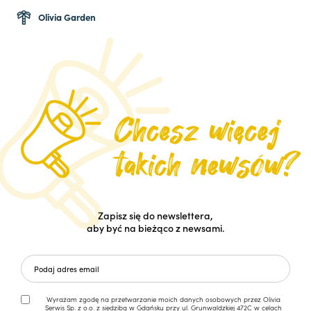
Olivia Garden
Zapisz się do newslettera,
aby być na bieżąco z newsami.
Wyrażam zgodę na przetwarzanie moich danych osobowych przez Olivia
Serwis Sp. z o.o. z siedzibą w Gdańsku przy ul. Grunwaldzkiej 472C w celach