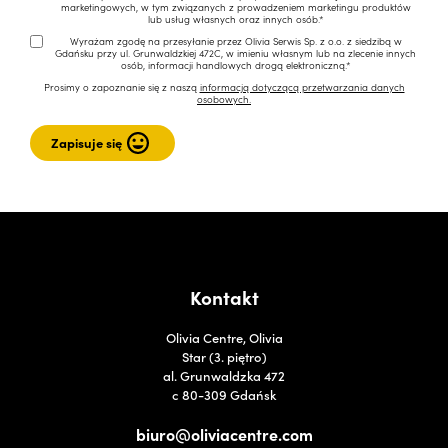
marketingowych, w tym związanych z prowadzeniem marketingu produktów
lub usług własnych oraz innych osób.*
Wyrażam zgodę na przesyłanie przez Olivia Serwis Sp. z o.o. z siedzibą w
Gdańsku przy ul. Grunwaldzkiej 472C, w imieniu własnym lub na zlecenie innych
osób, informacji handlowych drogą elektroniczną.*
Prosimy o zapoznanie się z naszą
informacją dotyczącą przetwarzania danych
osobowych.
Kontakt
Olivia Centre, Olivia
Star (3. piętro)
al. Grunwaldzka 472
c 80-309 Gdańsk
biuro@oliviacentre.com