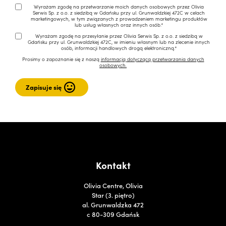
Wyrażam zgodę na przetwarzanie moich danych osobowych przez Olivia
Serwis Sp. z o.o. z siedzibą w Gdańsku przy ul. Grunwaldzkiej 472C w celach
marketingowych, w tym związanych z prowadzeniem marketingu produktów
lub usług własnych oraz innych osób.*
Wyrażam zgodę na przesyłanie przez Olivia Serwis Sp. z o.o. z siedzibą w
Gdańsku przy ul. Grunwaldzkiej 472C, w imieniu własnym lub na zlecenie innych
osób, informacji handlowych drogą elektroniczną.*
Prosimy o zapoznanie się z naszą
informacją dotyczącą przetwarzania danych
osobowych.
Kontakt
Olivia Centre, Olivia
Star (3. piętro)
al. Grunwaldzka 472
c 80-309 Gdańsk