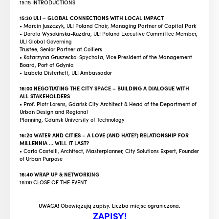
15:15 INTRODUCTIONS
15:30 ULI – GLOBAL CONNECTIONS WITH LOCAL IMPACT
• Marcin Juszczyk, ULI Poland Chair, Managing Partner of Capital Park
• Dorota Wysokinska-Kuzdra, ULI Poland Executive Committee Member,
ULI Global Governing
Trustee, Senior Partner at Colliers
• Katarzyna Gruszecka-Spychała, Vice President of the Management
Board, Port of Gdynia
• Izabela Disterheft, ULI Ambassador
16:00 NEGOTIATING THE CITY SPACE – BUILDING A DIALOGUE WITH
ALL STAKEHOLDERS
• Prof. Piotr Lorens, Gdańsk City Architect & Head of the Department of
Urban Design and Regional
Planning, Gdańsk University of Technology
16:20 WATER AND CITIES – A LOVE (AND HATE?) RELATIONSHIP FOR
MILLENNIA … WILL IT LAST?
• Carlo Castelli, Architect, Masterplanner, City Solutions Expert, Founder
of Urban Purpose
16:40 WRAP UP & NETWORKING
18:00 CLOSE OF THE EVENT
UWAGA! Obowiązują zapisy. Liczba miejsc ograniczona.
ZAPISY!