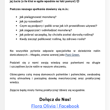
jej żucia (o ile ktoś w ogóle wpadnie na taki pomysł) 🙂
Podczas naszego spotkania dowiemy się m.in.:
Jak pielęgnować monsterę?
Jak ją rozsadzać?
Czym są podpory i paliki oraz jak ich prawidłowo używać?
Jak zagęszczać i odmładzać monsterę?
Jak pobrać szczepkę, by chciała zostać dorosłą rośliną?
Kiedy zacząć palikować roślinę, by zdrowo rosła?
Na wszystkie pytania odpowie specjalistka w dziedzinie roślin
doniczkowych – Magda, znana szerzej jako
Pani Green.
Podzieli się z nami swoją wiedzą oraz patentami na długie
i szczęśliwe życie roślin w naszym otoczeniu.
Obiecujemy całą masę domowych patentów i patencików, swobodną
miłą atmosferę i porządną dawkę merytorycznej oraz praktycznej
wiedzy.
Zajęcia będą miały formę praktyczną! Ubierz się wygodnie.
Dołącz do Nas!
Flora Olivia | Facebook