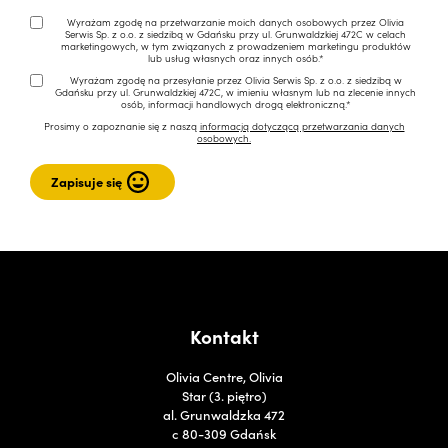
Wyrażam zgodę na przetwarzanie moich danych osobowych przez Olivia
Serwis Sp. z o.o. z siedzibą w Gdańsku przy ul. Grunwaldzkiej 472C w celach
marketingowych, w tym związanych z prowadzeniem marketingu produktów
lub usług własnych oraz innych osób.*
Wyrażam zgodę na przesyłanie przez Olivia Serwis Sp. z o.o. z siedzibą w
Gdańsku przy ul. Grunwaldzkiej 472C, w imieniu własnym lub na zlecenie innych
osób, informacji handlowych drogą elektroniczną.*
Prosimy o zapoznanie się z naszą
informacją dotyczącą przetwarzania danych
osobowych.
Kontakt
Olivia Centre, Olivia
Star (3. piętro)
al. Grunwaldzka 472
c 80-309 Gdańsk