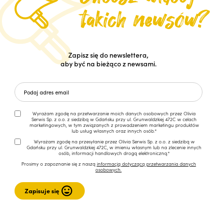
Zapisz się do newslettera,
aby być na bieżąco z newsami.
Wyrażam zgodę na przetwarzanie moich danych osobowych przez Olivia
Serwis Sp. z o.o. z siedzibą w Gdańsku przy ul. Grunwaldzkiej 472C w celach
marketingowych, w tym związanych z prowadzeniem marketingu produktów
lub usług własnych oraz innych osób.*
Wyrażam zgodę na przesyłanie przez Olivia Serwis Sp. z o.o. z siedzibą w
Gdańsku przy ul. Grunwaldzkiej 472C, w imieniu własnym lub na zlecenie innych
osób, informacji handlowych drogą elektroniczną.*
Prosimy o zapoznanie się z naszą
informacją dotyczącą przetwarzania danych
osobowych.