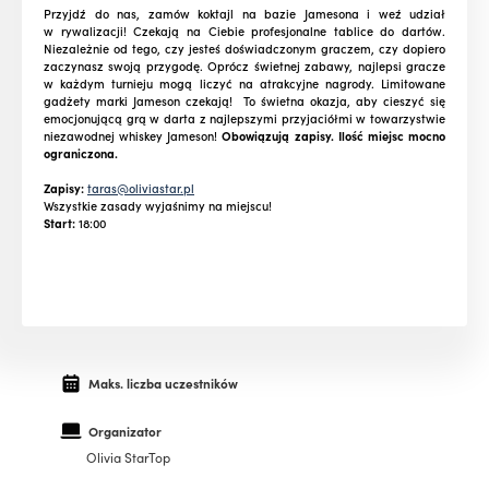
Przyjdź do nas, zamów koktajl na bazie Jamesona i weź udział
w rywalizacji! Czekają na Ciebie profesjonalne tablice do dartów.
Niezależnie od tego, czy jesteś doświadczonym graczem, czy dopiero
zaczynasz swoją przygodę.
Oprócz świetnej zabawy, najlepsi gracze
w każdym turnieju mogą liczyć na atrakcyjne nagrody. Limitowane
gadżety marki Jameson czekają!
To świetna okazja, aby cieszyć się
emocjonującą grą w darta z najlepszymi przyjaciółmi w towarzystwie
niezawodnej whiskey Jameson!
Obowiązują zapisy. Ilość miejsc mocno
ograniczona.
Zapisy:
taras@oliviastar.pl
Wszystkie zasady wyjaśnimy na miejscu!
Start:
18:00
Maks. liczba uczestników
Organizator
Olivia StarTop