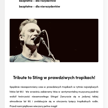
bezpłatne
- dla rezydentów
bezpłatne
- dla nierezydentów
Tribute to Sting w prawdziwych tropikach!
Spędźcie niezapomniany czas w prawdziwych tropikach w rytmie największych
hitów lat 90.! We wrześniu zabieramy Was w sentymentalną muzyczną podróż
wokół twórczości niesamowitego Stinga! Zanurzcie się w jedynej takiej
atmosferze lat 90. i zrelaksujcie się w otoczeniu tysięcy tropikalnych roślin.
Przed nami piątkowe wieczory pełne magii!