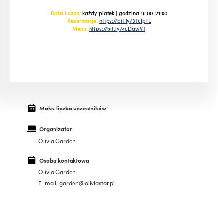
Data i czas:
każdy piątek | godzina 18:00-21:00
Rezerwacje:
https://bit.ly/3TcIpFL
Menu:
https://bit.ly/4aDawVT
Maks. liczba uczestników
Organizator
Olivia Garden
Osoba kontaktowa
Olivia Garden
E-mail: garden@oliviastar.pl