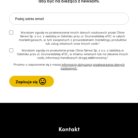
aby być na bieżąco z newsami.
Wyrażam zgodę na przetwarzanie moich danych osobowych przez Olivia
Serwis Sp. z o.o. z siedzibą w Gdańsku przy ul. Grunwaldzkiej 472C w celach
marketingowych, w tym związanych z prowadzeniem marketingu produktów
lub usług własnych oraz innych osób.*
Wyrażam zgodę na przesyłanie przez Olivia Serwis Sp. z o.o. z siedzibą w
Gdańsku przy ul. Grunwaldzkiej 472C, w imieniu własnym lub na zlecenie innych
osób, informacji handlowych drogą elektroniczną.*
Prosimy o zapoznanie się z naszą
informacją dotyczącą przetwarzania danych
osobowych.
Kontakt