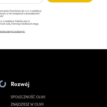
przez Olivia Serwis Sp. z o.o. z siedzibą w
ngowych, w tym związanych z prowadzeniem
ób.*
.o. z siedzibą w Gdańsku przy ul.
innych osób, informacji handlowych drogą
arzania danych osobowych.
Rozwój
SPOŁECZNOŚĆ OLIVII
ZNAJDZIESZ W OLIVII