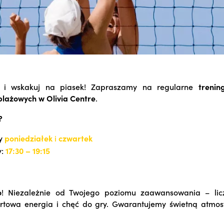
ę i wskakuj na piasek! Zapraszamy na regularne
trenin
plażowych w Olivia Centre
.
?
y
poniedziałek
i
czwartek
y:
17:30 – 19:15
o
! Niezależnie od Twojego poziomu zaawansowania – lic
towa energia i chęć do gry. Gwarantujemy świetną atmosf