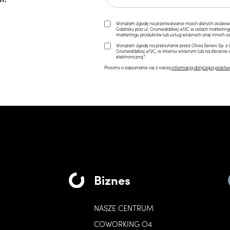
Wyrażam zgodę na przetwarzanie moich danych osobowych 
Gdańsku przy ul. Grunwaldzkiej 472C w celach marketi
marketingu produktów lub usług własnych oraz innych os
Wyrażam zgodę na przesyłanie przez Olivia Serwis Sp. z o
Grunwaldzkiej 472C, w imieniu własnym lub na zlecenie 
elektroniczną.*
Prosimy o zapoznanie się z naszą
informacją dotyczącą przetw
Biznes
NASZE CENTRUM
COWORKING O4