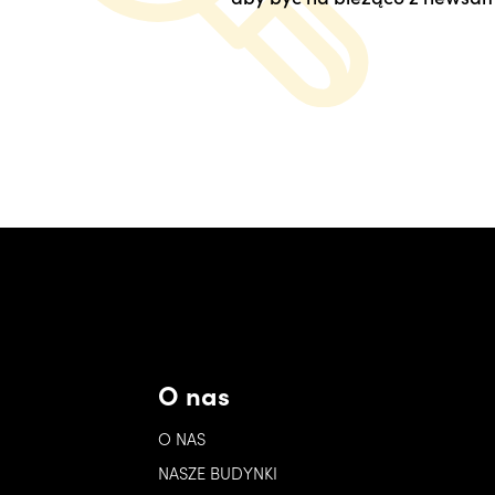
O nas
O NAS
NASZE BUDYNKI