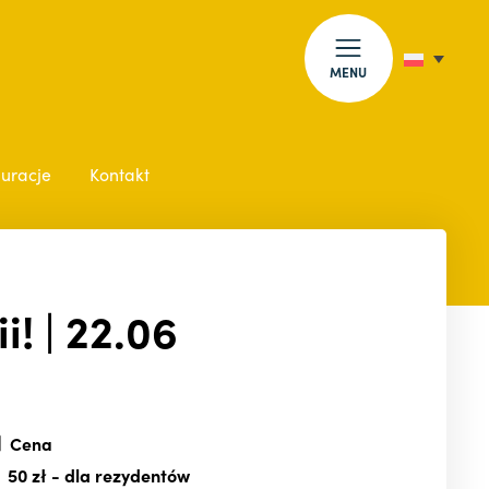
MENU
auracje
Kontakt
! | 22.06
Cena
50 zł
- dla rezydentów