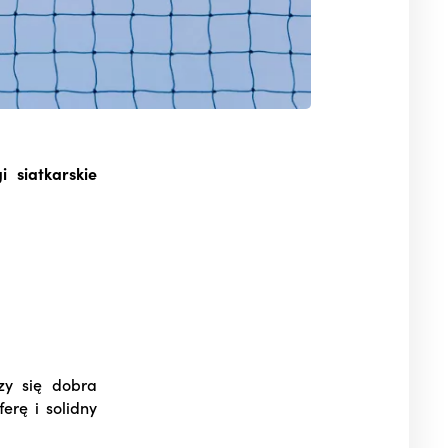
gi siatkarskie
zy się dobra
erę i solidny