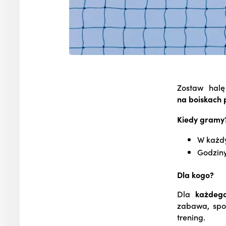
Zostaw hal
na boiskach 
Kiedy gramy
W każd
Godzin
Dla kogo?
Dla
każdeg
zabawa, spor
trening.