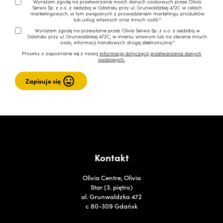
Wyrażam zgodę na przetwarzanie moich danych osobowych przez Olivia
Serwis Sp. z o.o. z siedzibą w Gdańsku przy ul. Grunwaldzkiej 472C w celach
marketingowych, w tym związanych z prowadzeniem marketingu produktów
lub usług własnych oraz innych osób.*
Wyrażam zgodę na przesyłanie przez Olivia Serwis Sp. z o.o. z siedzibą w
Gdańsku przy ul. Grunwaldzkiej 472C, w imieniu własnym lub na zlecenie innych
osób, informacji handlowych drogą elektroniczną.*
Prosimy o zapoznanie się z naszą
informacją dotyczącą przetwarzania danych
osobowych.
Kontakt
Olivia Centre, Olivia
Star (3. piętro)
al. Grunwaldzka 472
c 80-309 Gdańsk