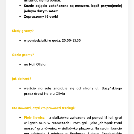
ustawiać się na boisku.
Każde zajęcia zakończone są meczem, bądź przynajmniej
jednym dużym setem.
Zapraszamy 18 osób!
Kiedy gramy?
w poniedziałki w godz. 20.00-21.30
Gdzie gramy?
na Hali Olivia
Jak dotrzeć?
wejście na salę znajduje się od strony ul. Bażyńskiego
przez drzwi Hotelu Olivia
Kto dowodzi, czyli kto prow
ad
zi treningi?
Piotr Ilewicz
–
z siatkówką związany od ponad 18 lat, grał
w ligach m.in. w Niemczech i Portugalii. Jako „chłopak znad
morza” gra również w siatkówkę plażową. Na swoim koncie
ma zdobycie 3 miejsca w Pucharze Świata, Akademickie