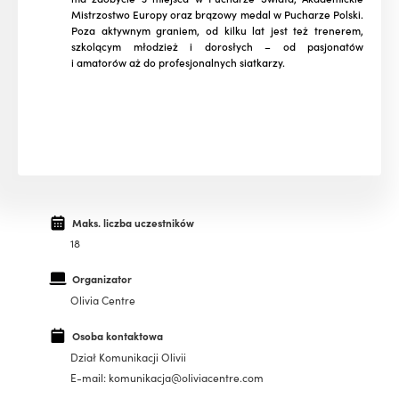
Mistrzostwo Europy oraz brązowy medal w Pucharze Polski.
Poza aktywnym graniem, od kilku lat jest też trenerem,
szkolącym młodzież i dorosłych – od pasjonatów
i amatorów aż do profesjonalnych siatkarzy.
Maks. liczba uczestników
18
Organizator
Olivia Centre
Osoba kontaktowa
Dział Komunikacji Olivii
E-mail: komunikacja@oliviacentre.com