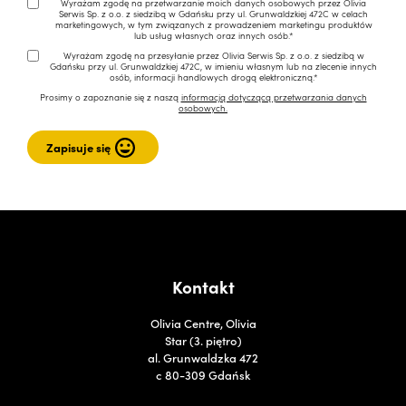
Wyrażam zgodę na przetwarzanie moich danych osobowych przez Olivia
Serwis Sp. z o.o. z siedzibą w Gdańsku przy ul. Grunwaldzkiej 472C w celach
marketingowych, w tym związanych z prowadzeniem marketingu produktów
lub usług własnych oraz innych osób.*
Wyrażam zgodę na przesyłanie przez Olivia Serwis Sp. z o.o. z siedzibą w
Gdańsku przy ul. Grunwaldzkiej 472C, w imieniu własnym lub na zlecenie innych
osób, informacji handlowych drogą elektroniczną.*
Prosimy o zapoznanie się z naszą
informacją dotyczącą przetwarzania danych
osobowych.
Kontakt
Olivia Centre, Olivia
Star (3. piętro)
al. Grunwaldzka 472
c 80-309 Gdańsk