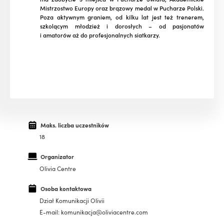
Mistrzostwo Europy oraz brązowy medal w Pucharze Polski.
Poza aktywnym graniem, od kilku lat jest też trenerem,
szkolącym młodzież i dorosłych – od pasjonatów
i amatorów aż do profesjonalnych siatkarzy.
Maks. liczba uczestników
18
Organizator
Olivia Centre
Osoba kontaktowa
Dział Komunikacji Olivii
E-mail: komunikacja@oliviacentre.com