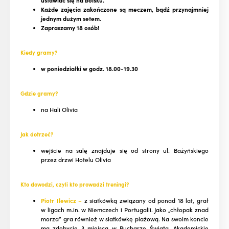
ustawiać się na boisku.
Każde zajęcia zakończone są meczem, bądź przynajmniej
jednym dużym setem.
Zapraszamy 18 osób!
Kiedy gramy?
w poniedziałki w godz. 18.00-19.30
Gdzie gramy?
na Hali Olivia
Jak dotrzeć?
wejście na salę znajduje się od strony ul. Bażyńskiego
przez drzwi Hotelu Olivia
Kto dowodzi, czyli kto prow
ad
zi treningi?
Piotr Ilewicz
–
z siatkówką związany od ponad 18 lat, grał
w ligach m.in. w Niemczech i Portugalii. Jako „chłopak znad
morza” gra również w siatkówkę plażową. Na swoim koncie
ma zdobycie 3 miejsca w Pucharze Świata, Akademickie