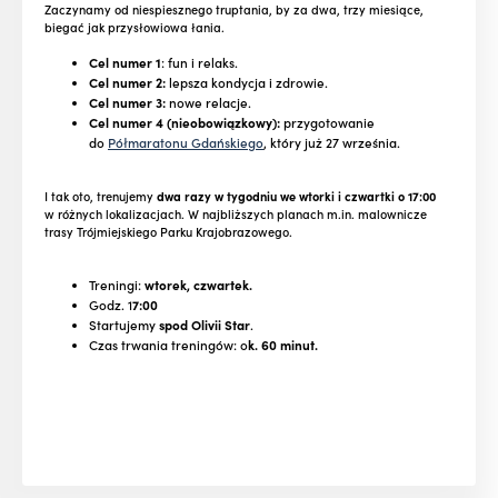
Zaczynamy od niespiesznego truptania, by za dwa, trzy miesiące,
biegać jak przysłowiowa łania.
Cel numer 1
: fun i relaks.
Cel numer 2:
lepsza kondycja i zdrowie.
Cel numer 3:
nowe relacje.
Cel numer 4 (nieobowiązkowy):
przygotowanie
do
Półmaratonu Gdańskiego
, który już 27 września.
I tak oto, trenujemy
dwa razy w tygodniu we wtorki i czwartki o 17:00
w różnych lokalizacjach. W najbliższych planach m.in. malownicze
trasy Trójmiejskiego Parku Krajobrazowego.
Treningi:
wtorek, czwartek.
Godz. 1
7:00
Startujemy
spod Olivii Star
.
Czas trwania treningów: o
k. 60 minut.