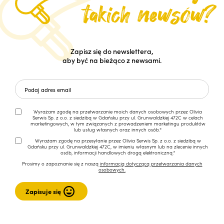
Zapisz się do newslettera,
aby być na bieżąco z newsami.
Wyrażam zgodę na przetwarzanie moich danych osobowych przez Olivia
Serwis Sp. z o.o. z siedzibą w Gdańsku przy ul. Grunwaldzkiej 472C w celach
marketingowych, w tym związanych z prowadzeniem marketingu produktów
lub usług własnych oraz innych osób.*
Wyrażam zgodę na przesyłanie przez Olivia Serwis Sp. z o.o. z siedzibą w
Gdańsku przy ul. Grunwaldzkiej 472C, w imieniu własnym lub na zlecenie innych
osób, informacji handlowych drogą elektroniczną.*
Prosimy o zapoznanie się z naszą
informacją dotyczącą przetwarzania danych
osobowych.