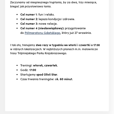
Zaczynamy od niespiesznego truptania, by za dwa, trzy miesiące,
biegać jak przysłowiowa łania.
Cel numer 1
: fun i relaks.
Cel numer 2:
lepsza kondycja i zdrowie.
Cel numer 3:
nowe relacje.
Cel numer 4 (nieobowiązkowy):
przygotowanie
do
Półmaratonu Gdańskiego
, który już 27 września.
I tak oto, trenujemy
dwa razy w tygodniu we wtorki i czwartki o 17:00
w różnych lokalizacjach. W najbliższych planach m.in. malownicze
trasy Trójmiejskiego Parku Krajobrazowego.
Treningi:
wtorek, czwartek.
Godz. 1
7:00
Startujemy
spod Olivii Star
.
Czas trwania treningów: o
k. 60 minut.