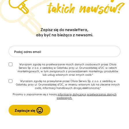
Zapisz się do newslettera,
aby być na bieżąco z newsami.
Wyrażam zgodę na przetwarzanie moich danych osobowych przez Olivia
Serwis Sp. z o.o. z siedzibą w Gdańsku przy ul. Grunwaldzkiej 472C w celach
marketingowych, w tym związanych z prowadzeniem marketingu produktów
lub usług własnych oraz innych osób.*
Wyrażam zgodę na przesyłanie przez Olivia Serwis Sp. z o.o. z siedzibą w
Gdańsku przy ul. Grunwaldzkiej 472C, w imieniu własnym lub na zlecenie innych
osób, informacji handlowych drogą elektroniczną.*
Prosimy o zapoznanie się z naszą
informacją dotyczącą przetwarzania danych
osobowych.