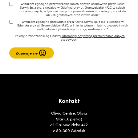
Wyrażam zgodę na przetwarzanie moich danych osobowych przez Olivia
Serwis Sp. z o.o. z siedzibą w Gdańsku przy ul. Grunwaldzkiej 472C w celach
marketingowych, w tym związanych z prowadzeniem marketingu produktów
lub usług własnych oraz innych osób.*
Wyrażam zgodę na przesyłanie przez Olivia Serwis Sp. z o.o. z siedzibą w
Gdańsku przy ul. Grunwaldzkiej 472C, w imieniu własnym lub na zlecenie innych
osób, informacji handlowych drogą elektroniczną.*
Prosimy o zapoznanie się z naszą
informacją dotyczącą przetwarzania danych
osobowych.
Kontakt
Olivia Centre, Olivia
Star (3. piętro)
al. Grunwaldzka 472
c 80-309 Gdańsk