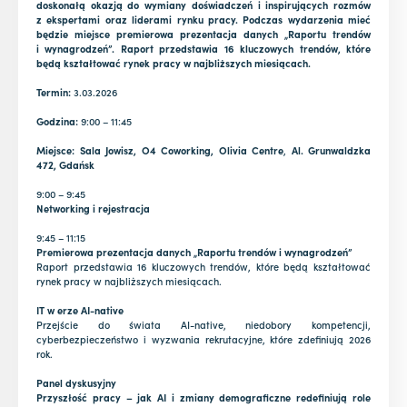
doskonałą okazją do wymiany doświadczeń i inspirujących rozmów
z ekspertami oraz liderami rynku pracy. Podczas wydarzenia mieć
będzie miejsce premierowa prezentacja danych „Raportu trendów
i wynagrodzeń”. Raport przedstawia 16 kluczowych trendów, które
będą kształtować rynek pracy w najbliższych miesiącach.
Termin:
3.03.2026
Godzina:
9:00 – 11:45
Miejsce:
Sala Jowisz, O4 Coworking, Olivia Centre
,
Al. Grunwaldzka
472, Gdańsk
9:00 – 9:45
Networking i rejestracja
9:45 – 11:15
Premierowa prezentacja danych „Raportu trendów i wynagrodzeń”
Raport przedstawia 16 kluczowych trendów, które będą kształtować
rynek pracy w najbliższych miesiącach.
IT w erze AI-native
Przejście do świata AI-native, niedobory kompetencji,
cyberbezpieczeństwo i wyzwania rekrutacyjne, które zdefiniują 2026
rok.
Panel dyskusyjny
Przyszłość pracy – jak AI i zmiany demograficzne redefiniują role