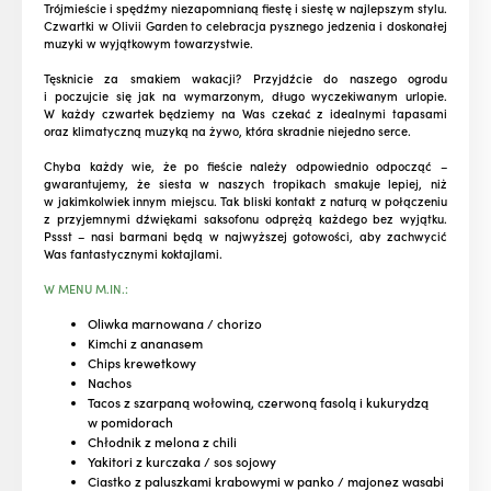
Trójmieście i spędźmy niezapomnianą fiestę i siestę w najlepszym stylu.
Czwartki w Olivii Garden to celebracja pysznego jedzenia i doskonałej
muzyki w wyjątkowym towarzystwie.
Tęsknicie za smakiem wakacji? Przyjdźcie do naszego ogrodu
i poczujcie się jak na wymarzonym, długo wyczekiwanym urlopie.
W każdy czwartek będziemy na Was czekać z idealnymi tapasami
oraz klimatyczną muzyką na żywo, która skradnie niejedno serce.
Chyba każdy wie, że po fieście należy odpowiednio odpocząć –
gwarantujemy, że siesta w naszych tropikach smakuje lepiej, niż
w jakimkolwiek innym miejscu. Tak bliski kontakt z naturą w połączeniu
z przyjemnymi dźwiękami saksofonu odprężą każdego bez wyjątku.
Pssst – nasi barmani będą w najwyższej gotowości, aby zachwycić
Was fantastycznymi koktajlami.
W MENU M.IN.:
Oliwka marnowana / chorizo
Kimchi z ananasem
Chips krewetkowy
Nachos
Tacos z szarpaną wołowiną, czerwoną fasolą i kukurydzą
w pomidorach
Chłodnik z melona z chili
Yakitori z kurczaka / sos sojowy
Ciastko z paluszkami krabowymi w panko / majonez wasabi