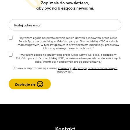
Zapisz się do newslettera,
aby być na bieżąco z newsami.
Wyrażam zgodę na przetwarzanie moich danych osobowych przez Olivia
Serwis Sp. z o.o. z siedzibą w Gdańsku przy ul. Grunwaldzkiej 472C w celach
marketingowych, w tym związanych z prowadzeniem marketingu produktów
lub usług własnych oraz innych osób.*
Wyrażam zgodę na przesyłanie przez Olivia Serwis Sp. z o.o. z siedzibą w
Gdańsku przy ul. Grunwaldzkiej 472C, w imieniu własnym lub na zlecenie innych
osób, informacji handlowych drogą elektroniczną.*
Prosimy o zapoznanie się z naszą
informacją dotyczącą przetwarzania danych
osobowych.
Kontakt