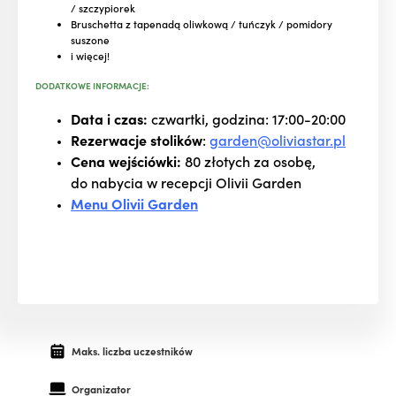
/ szczypiorek
Bruschetta z tapenadą oliwkową / tuńczyk / pomidory
suszone
i więcej!
DODATKOWE INFORMACJE:
Data i czas:
czwartki, godzina: 17:00-20:00
Rezerwacje stolików
:
garden@oliviastar.pl
Cena wejściówki:
80 złotych za osobę,
do nabycia w recepcji Olivii Garden
Menu Olivii Garden
Maks. liczba uczestników
Organizator