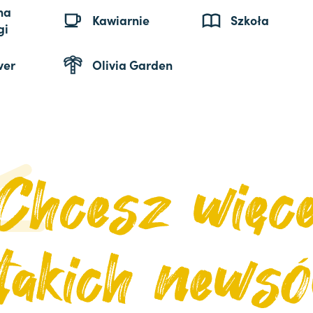
na
Kawiarnie
Szkoła
gi
ver
Olivia Garden