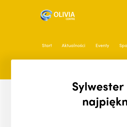
Start
Aktualności
Eventy
Spo
Sylwester 
najpiękn