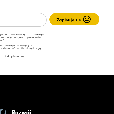
przez Olivia Serwis Sp. z o.o. z siedzibą w
ngowych, w tym związanych z prowadzeniem
ób.*
.o. z siedzibą w Gdańsku przy ul.
innych osób, informacji handlowych drogą
arzania danych osobowych.
Rozwój