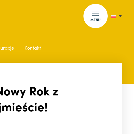
MENU
auracje
Kontakt
 Nowy Rok z
jmieście!