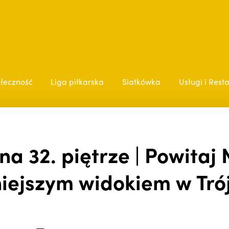
łeczność
Liga piłkarska
Siatkówka
Usługi i Rest
na 32. piętrze | Powitaj
iejszym widokiem w Tró