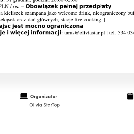
LN / os. – 𝗢𝗯𝗼𝘄𝗶𝗮̨𝘇𝗲𝗸 𝗽𝗲ł𝗻𝗲𝗷 𝗽𝗿𝘇𝗲𝗱𝗽ł𝗮𝘁𝘆
ra kieliszek szampana jako welcome drink, nieograniczony buf
ekąsek oraz dań głównych, stacje live cooking. |
𝗲𝗷𝘀𝗰 𝗷𝗲𝘀𝘁 𝗺𝗼𝗰𝗻𝗼 𝗼𝗴𝗿𝗮𝗻𝗶𝗰𝘇𝗼𝗻𝗮
𝗷𝗲 𝗶 𝘄𝗶𝗲̨𝗰𝗲𝗷 𝗶𝗻𝗳𝗼𝗿𝗺𝗮𝗰𝗷𝗶: taras@oliviastar.pl | tel. 534 
Organizator
Olivia StarTop