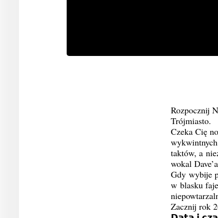
Rozpocznij 
Trójmiasto.
Czeka Cię no
wykwintnych 
taktów, a ni
wokal Dave’a
Gdy wybije p
w blasku faj
niepowtarzal
Zacznij rok 
𝗗𝗮𝘁𝗮 𝗶 𝗰