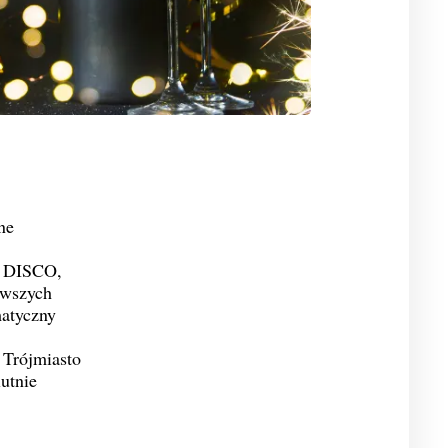
ne
w DISCO,
rwszych
matyczny
 Trójmiasto
utnie