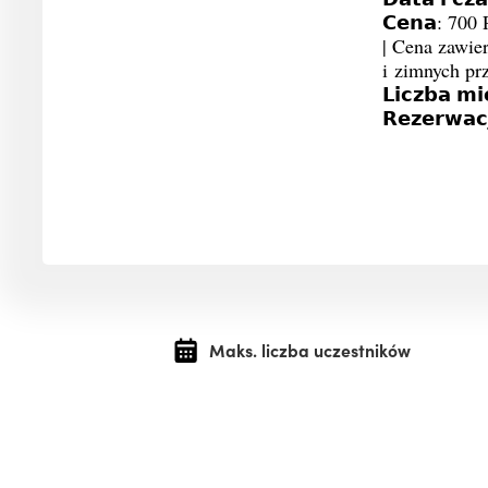
𝗖𝗲𝗻𝗮: 700 P
| Cena zawie
i zimnych prz
𝗟𝗶𝗰𝘇𝗯𝗮 𝗺𝗶
𝗥𝗲𝘇𝗲𝗿𝘄𝗮𝗰
Maks. liczba uczestników