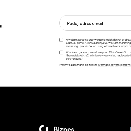
i.
Wyrażam zgodę na przetwarzanie moich danych osobowych 
Gdańsku przy ul. Grunwaldzkiej 472C w celach marketi
marketingu produktów lub usług własnych oraz innych os
Wyrażam zgodę na przesyłanie przez Olivia Serwis Sp. z o
Grunwaldzkiej 472C, w imieniu własnym lub na zlecenie 
elektroniczną.*
Prosimy o zapoznanie się z naszą
informacją dotyczącą przetw
Biznes