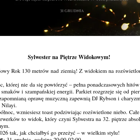
Sylwester na Piętrze Widokowym!
Nowy Rok 130 metrów nad ziemią! Z widokiem na rozświetlo
c, której nie da się powtórzyć – pełna ponadczasowych hitó
smaków i szampańskiej energii. Parkiet rozgrzeje się od pie
ezapomnianą oprawę muzyczną zapewnią DJ Rybson i charyz
 Nilayi.
ółnoc, wzniesiesz toast podziwiając rozświetlone niebo. Całe
erwerków to widok, który czyni Sylwestra na 32. piętrze absol
nym.
2026 tak, jak chciałbyś go przeżyć – w wielkim stylu!
𝘇𝗮𝘀: 31 grudnia, godzina 20:00-02:00