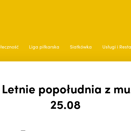
łeczność
Liga piłkarska
Siatkówka
Usługi i Rest
 Letnie popołudnia z mu
25.08