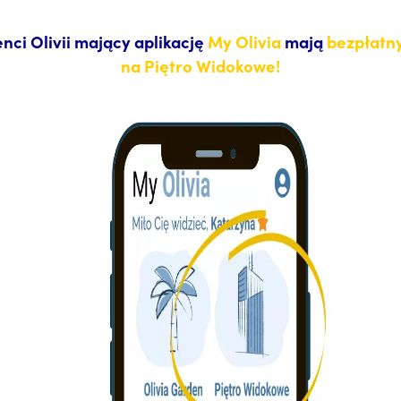
nci Olivii mający aplikację
My Olivia
mają
bezpłatn
na Piętro Widokowe!