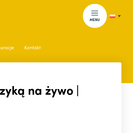
MENU
auracje
Kontakt
zyką na żywo |