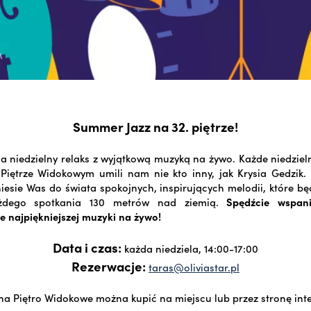
Summer Jazz na 32. piętrze!
 niedzielny relaks z wyjątkową muzyką na żywo. Każde niedzie
Piętrze Widokowym umili nam nie kto inny, jak Krysia Gedzik.
niesie Was do świata spokojnych, inspirujących melodii, które b
żdego spotkania 130 metrów nad ziemią.
Spędźcie wspani
e najpiękniejszej muzyki na żywo!
Data i czas:
każda niedziela, 14:00-17:00
Rezerwacje:
taras@oliviastar.pl
 na Piętro Widokowe można kupić na miejscu lub przez stronę in