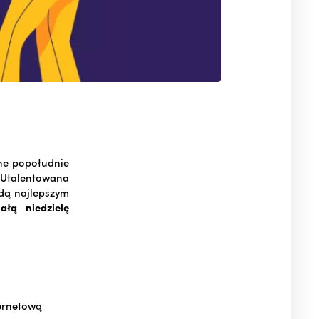
lne popołudnie
 Utalentowana
ędą najlepszym
ałą niedzielę
ternetową