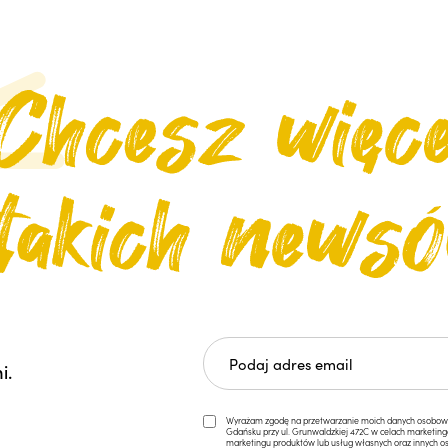
i.
Wyrażam zgodę na przetwarzanie moich danych osobowych 
Gdańsku przy ul. Grunwaldzkiej 472C w celach marketi
marketingu produktów lub usług własnych oraz innych os