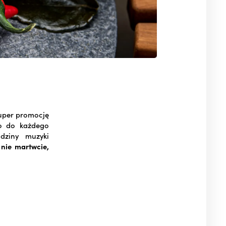
uper promocję
wo do każdego
dziny muzyki
 nie martwcie,