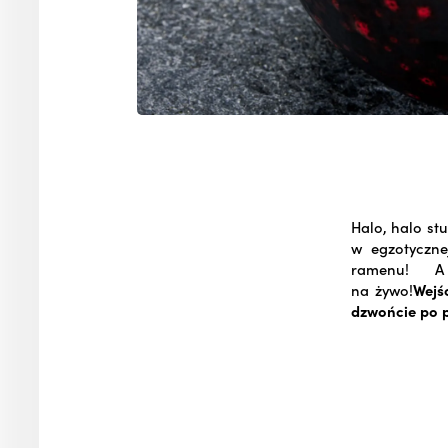
Halo, halo s
w egzotyczne
ramenu! A ż
na żywo!
Wejś
dzwońcie po p