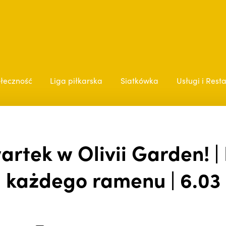
łeczność
Liga piłkarska
Siatkówka
Usługi i Rest
rtek w Olivii Garden! |
każdego ramenu | 6.03