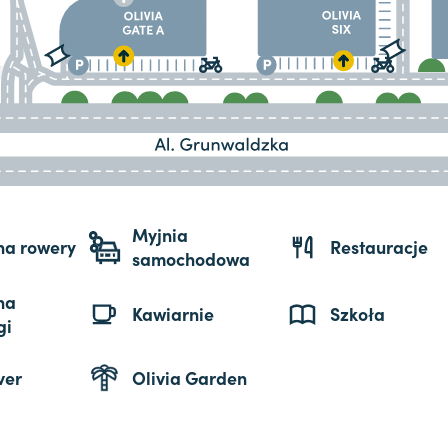
Myjnia
 na rowery
Restauracje
samochodowa
na
Kawiarnie
Szkoła
gi
ver
Olivia Garden