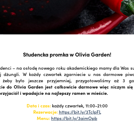
Studencka promka w Olivia Garden!
tudenci – na osłodę nowego roku akademickiego mamy dla Was s
j dżungli. W każdy czwartek zgarniecie u nas darmowe pi
eby było jeszcze przyjemniej, przygotowaliśmy aż 3 go
cie do Olivia Garden jest całkowicie darmowe więc niczym się
rzyjaciół i wpadajcie na najlepszy ramen w mieście.
Data i czas:
każdy czwartek, 11:00-21:00
Rezerwacje:
https://bit.ly/3TcIpFL
Menu:
https://bit.ly/3aimOpb