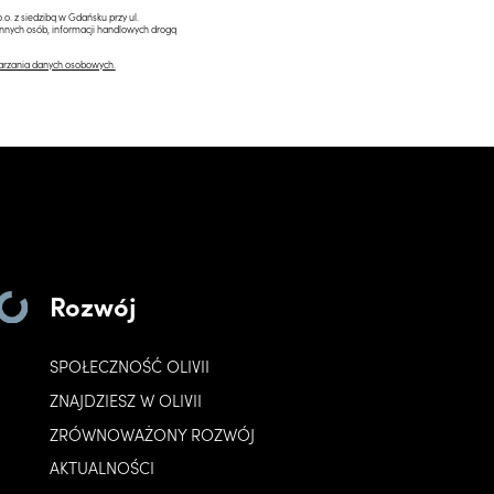
.o. z siedzibą w Gdańsku przy ul.
innych osób, informacji handlowych drogą
arzania danych osobowych.
Rozwój
SPOŁECZNOŚĆ OLIVII
ZNAJDZIESZ W OLIVII
ZRÓWNOWAŻONY ROZWÓJ
AKTUALNOŚCI