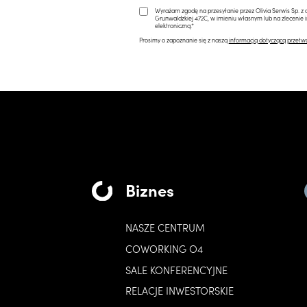
Wyrażam zgodę na przesyłanie przez Olivia Serwis Sp. z o
Grunwaldzkiej 472C, w imieniu własnym lub na zlecenie 
elektroniczną.*
Prosimy o zapoznanie się z naszą
informacją dotyczącą przetw
Biznes
NASZE CENTRUM
COWORKING O4
SALE KONFERENCYJNE
RELACJE INWESTORSKIE