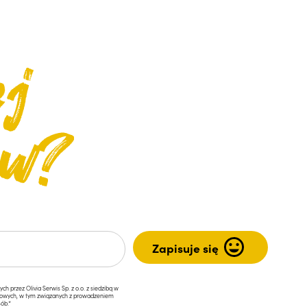
przez Olivia Serwis Sp. z o.o. z siedzibą w
ngowych, w tym związanych z prowadzeniem
ób.*