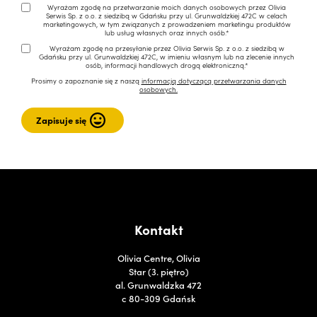
Wyrażam zgodę na przetwarzanie moich danych osobowych przez Olivia
Serwis Sp. z o.o. z siedzibą w Gdańsku przy ul. Grunwaldzkiej 472C w celach
marketingowych, w tym związanych z prowadzeniem marketingu produktów
lub usług własnych oraz innych osób.*
Wyrażam zgodę na przesyłanie przez Olivia Serwis Sp. z o.o. z siedzibą w
Gdańsku przy ul. Grunwaldzkiej 472C, w imieniu własnym lub na zlecenie innych
osób, informacji handlowych drogą elektroniczną.*
Prosimy o zapoznanie się z naszą
informacją dotyczącą przetwarzania danych
osobowych.
Kontakt
Olivia Centre, Olivia
Star (3. piętro)
al. Grunwaldzka 472
c 80-309 Gdańsk