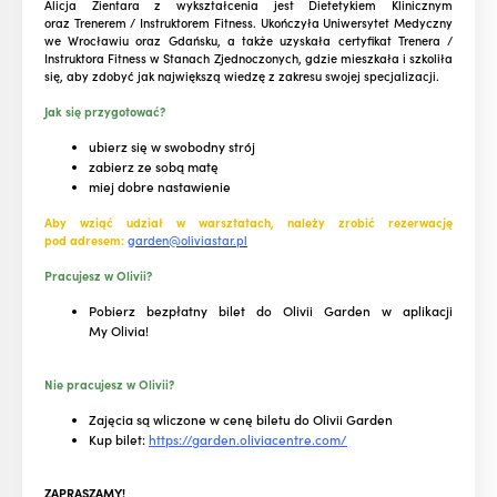
Alicja Zientara z wykształcenia jest Dietetykiem Klinicznym
oraz Trenerem / Instruktorem Fitness. Ukończyła Uniwersytet Medyczny
we Wrocławiu oraz Gdańsku, a także uzyskała certyfikat Trenera /
Instruktora Fitness w Stanach Zjednoczonych, gdzie mieszkała i szkoliła
się, aby zdobyć jak największą wiedzę z zakresu swojej specjalizacji.
Jak się przygotować?
ubierz się w swobodny strój
zabierz ze sobą matę
miej dobre nastawienie
Aby wziąć udział w warsztatach, należy zrobić rezerwację
pod adresem:
garden@oliviastar.pl
Pracujesz w Olivii?
Pobierz bezpłatny bilet do Olivii Garden w aplikacji
My Olivia!
Nie pracujesz w Olivii?
Zajęcia są wliczone w cenę biletu do Olivii Garden
Kup bilet:
https://garden.oliviacentre.com/
ZAPRASZAMY!