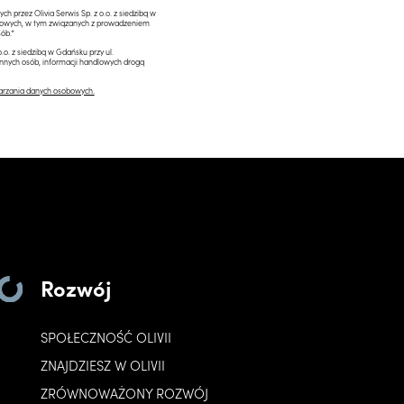
przez Olivia Serwis Sp. z o.o. z siedzibą w
ngowych, w tym związanych z prowadzeniem
ób.*
.o. z siedzibą w Gdańsku przy ul.
innych osób, informacji handlowych drogą
arzania danych osobowych.
Rozwój
SPOŁECZNOŚĆ OLIVII
ZNAJDZIESZ W OLIVII
ZRÓWNOWAŻONY ROZWÓJ