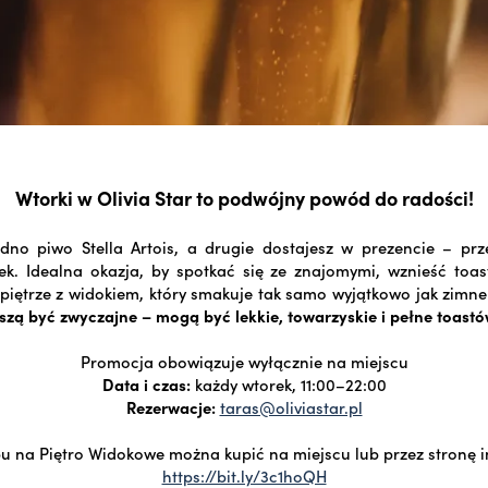
Wtorki w Olivia Star to podwójny powód do radości!
dno piwo Stella Artois, a drugie dostajesz w prezencie – prze
k. Idealna okazja, by spotkać się ze znajomymi, wznieść toast
 piętrze z widokiem, który smakuje tak samo wyjątkowo jak zimne
szą być zwyczajne – mogą być lekkie, towarzyskie i pełne toastó
Promocja obowiązuje wyłącznie na miejscu
Data i czas:
każdy wtorek, 11:00–22:00
Rezerwacje:
taras@oliviastar.pl
pu na Piętro Widokowe można kupić na miejscu lub przez stronę 
https://bit.ly/3c1hoQH