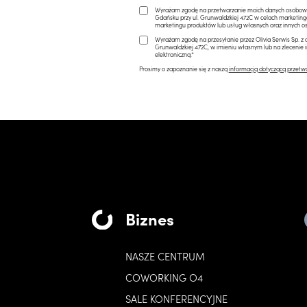
Wyrażam zgodę na przetwarzanie moich danych osobowych 
Gdańsku przy ul. Grunwaldzkiej 472C w celach marketi
marketingu produktów lub usług własnych oraz innych os
Wyrażam zgodę na przesyłanie przez Olivia Serwis Sp. z o
Grunwaldzkiej 472C, w imieniu własnym lub na zlecenie 
elektroniczną.*
Prosimy o zapoznanie się z naszą
informacją dotyczącą przetw
Biznes
NASZE CENTRUM
COWORKING O4
SALE KONFERENCYJNE