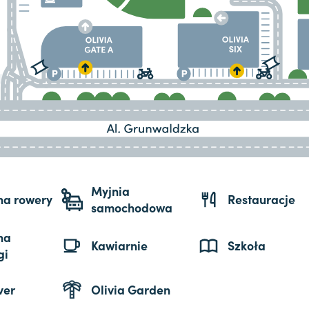
Myjnia
 na rowery
Restauracje
samochodowa
na
Kawiarnie
Szkoła
gi
ver
Olivia Garden