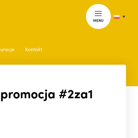
MENU
auracje
Kontakt
a promocja #2za1