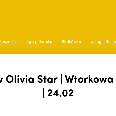
łeczność
Liga piłkarska
Siatkówka
Usługi i Rest
w Olivia Star | Wtorkow
| 24.02