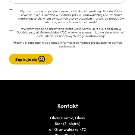
Wyrażam zgodę na przetwarzanie moich danych osobowych przez Olivia
Serwis Sp. z o.o. z siedzibą w Gdańsku przy ul. Grunwaldzkiej 472C w celach
marketingowych, w tym związanych z prowadzeniem marketingu produktów
lub usług własnych oraz innych osób.*
Wyrażam zgodę na przesyłanie przez Olivia Serwis Sp. z o.o. z siedzibą w
Gdańsku przy ul. Grunwaldzkiej 472C, w imieniu własnym lub na zlecenie innych
osób, informacji handlowych drogą elektroniczną.*
Prosimy o zapoznanie się z naszą
informacją dotyczącą przetwarzania danych
osobowych.
Kontakt
Olivia Centre, Olivia
Star (3. piętro)
al. Grunwaldzka 472
c 80-309 Gdańsk