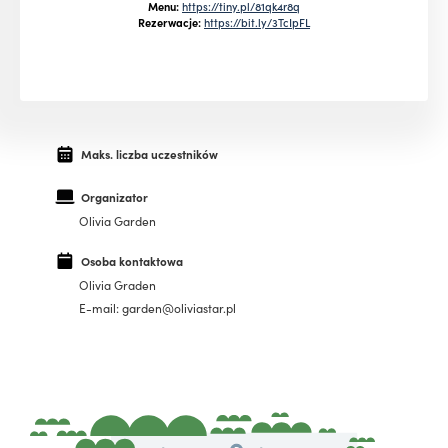
Menu:
https://tiny.pl/81qk4r8q
Rezerwacje:
https://bit.ly/3TcIpFL
Maks. liczba uczestników
Organizator
Olivia Garden
Osoba kontaktowa
Olivia Graden
E-mail: garden@oliviastar.pl