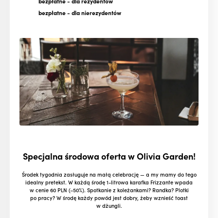
bezpłatne
- dla rezydentów
bezpłatne
- dla nierezydentów
Specjalna środowa oferta w Olivia Garden!
Środek tygodnia zasługuje na małą celebrację — a my mamy do tego
idealny pretekst. W każdą środę 1-litrowa karafka Frizzante wpada
w cenie 60 PLN (–50%). Spotkanie z koleżankami? Randka? Plotki
po pracy? W środę każdy powód jest dobry, żeby wznieść toast
w dżungli.