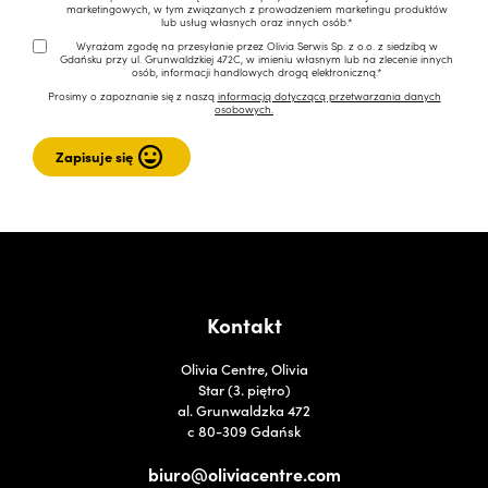
marketingowych, w tym związanych z prowadzeniem marketingu produktów
lub usług własnych oraz innych osób.*
Wyrażam zgodę na przesyłanie przez Olivia Serwis Sp. z o.o. z siedzibą w
Gdańsku przy ul. Grunwaldzkiej 472C, w imieniu własnym lub na zlecenie innych
osób, informacji handlowych drogą elektroniczną.*
Prosimy o zapoznanie się z naszą
informacją dotyczącą przetwarzania danych
osobowych.
Kontakt
Olivia Centre, Olivia
Star (3. piętro)
al. Grunwaldzka 472
c 80-309 Gdańsk
biuro@oliviacentre.com