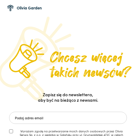
Olivia Garden
Zapisz się do newslettera,
aby być na bieżąco z newsami.
Wyrażam zgodę na przetwarzanie moich danych osobowych przez Olivia
Serwis Sp. z o.o. z siedzibą w Gdańsku przy ul. Grunwaldzkiej 472C w celach