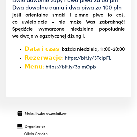
Dwa dowolne dania i dwa piwa za 100 pln
Jeśli orientalne smaki i zimne piwo to coś,
co uwielbiacie – nie może Was zabraknąć!
Spędźcie wymarzone niedzielne popołudnie
we dwoje w egzotycznej dżungli.
𝗗𝗮𝘁𝗮 𝗶 𝗰𝘇𝗮𝘀
:
każda niedziela, 11:00-20:00
𝗥𝗲𝘇𝗲𝗿𝘄𝗮𝗰𝗷𝗲:
https://bit.ly/3TcIpFL
𝗠𝗲𝗻𝘂:
https://bit.ly/3aimOpb
Maks. liczba uczestników
Organizator
Olivia Garden