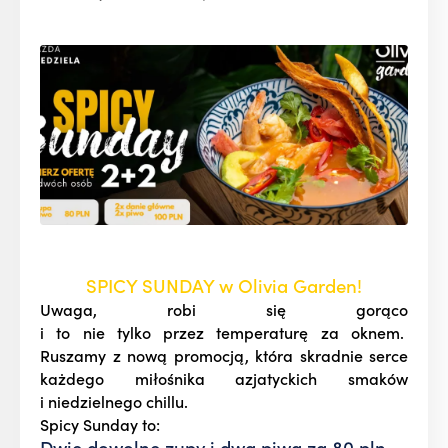
SPICY SUNDAY w Olivia Garden!
Uwaga, robi się gorąco
i to nie tylko przez temperaturę za oknem.
Ruszamy z nową promocją, która skradnie serce
każdego miłośnika azjatyckich smaków
i niedzielnego chillu.
Spicy Sunday to
:
Dwie dowolne zupy i dwa piwa za 80 pln