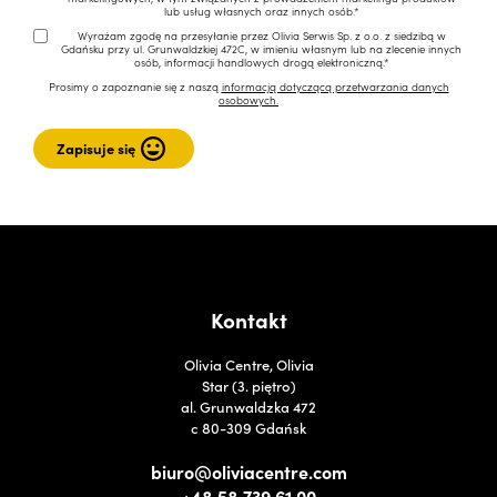
lub usług własnych oraz innych osób.*
Wyrażam zgodę na przesyłanie przez Olivia Serwis Sp. z o.o. z siedzibą w
Gdańsku przy ul. Grunwaldzkiej 472C, w imieniu własnym lub na zlecenie innych
osób, informacji handlowych drogą elektroniczną.*
Prosimy o zapoznanie się z naszą
informacją dotyczącą przetwarzania danych
osobowych.
Kontakt
Olivia Centre, Olivia
Star (3. piętro)
al. Grunwaldzka 472
c 80-309 Gdańsk
biuro@oliviacentre.com
+48 58 739 61 00