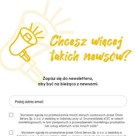
Zapisz się do newslettera,
aby być na bieżąco z newsami.
Wyrażam zgodę na przetwarzanie moich danych osobowych przez Olivia
Serwis Sp. z o.o. z siedzibą w Gdańsku przy ul. Grunwaldzkiej 472C w celach
marketingowych, w tym związanych z prowadzeniem marketingu produktów
lub usług własnych oraz innych osób.*
Wyrażam zgodę na przesyłanie przez Olivia Serwis Sp. z o.o. z siedzibą w
Gdańsku przy ul. Grunwaldzkiej 472C, w imieniu własnym lub na zlecenie innych