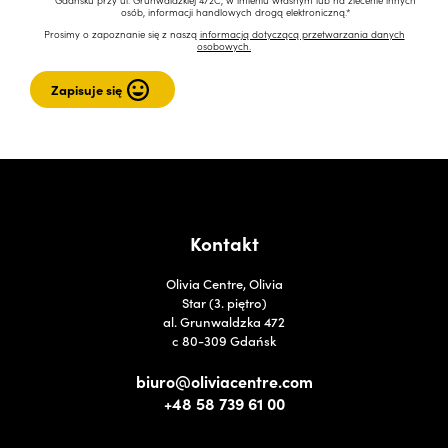
osób, informacji handlowych drogą elektroniczną.*
Prosimy o zapoznanie się z naszą
informacją dotyczącą przetwarzania danych
osobowych.
Kontakt
Olivia Centre, Olivia
Star (3. piętro)
al. Grunwaldzka 472
c 80-309 Gdańsk
biuro@oliviacentre.com
+48 58 739 61 00