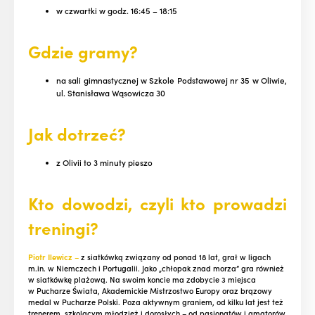
w czwartki w godz. 16:45 – 18:15
Gdzie gramy?
na sali gimnastycznej w Szkole Podstawowej nr 35 w Oliwie,
ul. Stanisława Wąsowicza 30
Jak dotrzeć?
z Olivii to 3 minuty pieszo
Kto dowodzi, czyli kto prow
ad
zi
treningi?
Piotr Ilewicz
–
z siatkówką związany od ponad 18 lat, grał w ligach
m.in. w Niemczech i Portugalii. Jako „chłopak znad morza” gra również
w siatkówkę plażową. Na swoim koncie ma zdobycie 3 miejsca
w Pucharze Świata, Akademickie Mistrzostwo Europy oraz brązowy
medal w Pucharze Polski. Poza aktywnym graniem, od kilku lat jest też
trenerem, szkolącym młodzież i dorosłych – od pasjonatów i amatorów