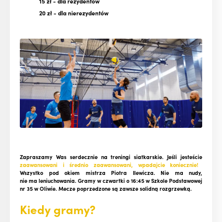
15 zł
- dla rezydentów
20 zł
- dla nierezydentów
Zapraszamy Was serdecznie na treningi siatkarskie. Jeśli jesteście
zaawansowani i średnio zaawansowani, wpadajcie koniecznie!
Wszystko pod okiem mistrza Piotra Ilewicza. Nie ma nudy,
nie ma leniuchowania.
Gramy w czwartki o 16:45 w Szkole Podstawowej
nr 35 w Oliwie. Mecze poprzedzone są zawsze solidną rozgrzewką.
Kiedy gramy?