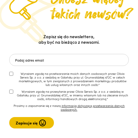
Zapisz się do newslettera,
aby być na bieżąco z newsami.
Wyrażam zgodę na przetwarzanie moich danych osobowych przez Olivia
Serwis Sp. z o.o. z siedzibą w Gdańsku przy ul. Grunwaldzkiej 472C w celach
marketingowych, w tym związanych z prowadzeniem marketingu produktów
lub usług własnych oraz innych osób.*
Wyrażam zgodę na przesyłanie przez Olivia Serwis Sp. z o.o. z siedzibą w
Gdańsku przy ul. Grunwaldzkiej 472C, w imieniu własnym lub na zlecenie innych
osób, informacji handlowych drogą elektroniczną.*
Prosimy o zapoznanie się z naszą
informacją dotyczącą przetwarzania danych
osobowych.