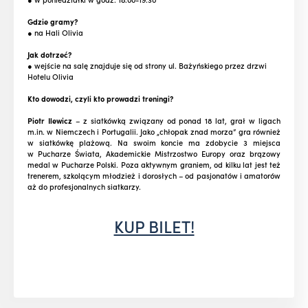
Gdzie gramy?
● na Hali Olivia
Jak dotrzeć?
● wejście na salę znajduje się od strony ul. Bażyńskiego przez drzwi
Hotelu Olivia
Kto dowodzi, czyli kto prowadzi treningi?
Piotr Ilewicz
– z siatkówką związany od ponad 18 lat, grał w ligach
m.in. w Niemczech i Portugalii. Jako „chłopak znad morza” gra również
w siatkówkę plażową. Na swoim koncie ma zdobycie 3 miejsca
w Pucharze Świata, Akademickie Mistrzostwo Europy oraz brązowy
medal w Pucharze Polski. Poza aktywnym graniem, od kilku lat jest też
trenerem, szkolącym młodzież i dorosłych – od pasjonatów i amatorów
aż do profesjonalnych siatkarzy.
KUP BILET!