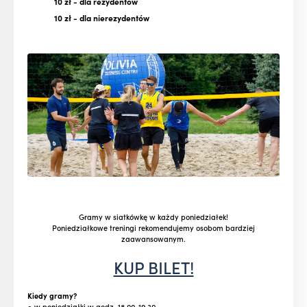
10 zł
- dla rezydentów
10 zł
- dla nierezydentów
Gramy w siatkówkę w każdy poniedziałek!
Poniedziałkowe treningi rekomendujemy osobom bardziej
zaawansowanym.
KUP BILET!
Kiedy gramy?
● w poniedziałki w godz. 18.00-19.30