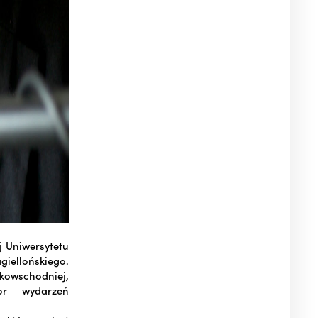
j Uniwersytetu
giellońskiego.
skowschodniej,
or wydarzeń