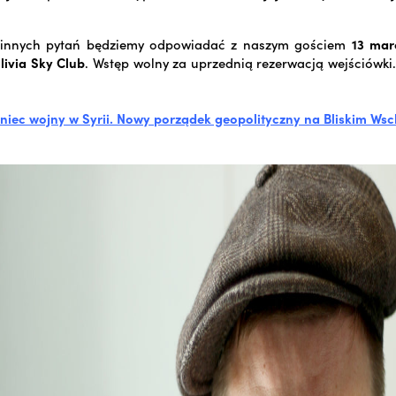
e innych pytań będziemy odpowiadać z naszym gościem
13 mar
livia Sky Club
. Wstęp wolny za uprzednią rezerwacją wejściówki.
oniec wojny w Syrii. Nowy porządek geopolityczny na Bliskim Ws