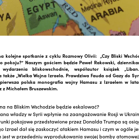
 kolejne spotkanie z cyklu Rozmowy Olivii: „Czy Bliski Wschó
o pokoju?” Naszym gościem będzie Paweł Rakowski, dziennikarz
 wydarzenia bliskowschodnie, współautor książek „Liban
a także „Wielka Wojna Izraela. Prawdziwa Fauda od Gazy do Syr
pierwsza polska monografia wojny Hamasu z Izraelem w lat
z z Michałem Bruszewskim.
na na Bliskim Wschodzie będzie eskalować?
ana władzy w Syrii wpłynie na zaangażowanie Rosji w Ukrain
unki pokojowe przedstawione przez Donalda Trumpa są osią
o Izrael dał się zaskoczyć atakiem Hamasu i czym w ogóle j
n jest w przededniu wyprodukowania swojej bomby atomowej