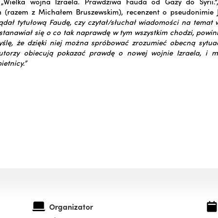
„Wielka wojna Izraela. Prawdziwa Fauda od Gazy do Syrii.”,
 (razem z Michałem Bruszewskim), recenzent o pseudonimie J
glądał tytułową Faudę, czy czytał/słuchał wiadomości na tema
astanawiał się o co tak naprawdę w tym wszystkim chodzi, powin
Myślę, że dzięki niej można spróbować zrozumieć obecną sytuac
utorzy obiecują pokazać prawdę o nowej wojnie Izraela, i 
etnicy.”
Organizator