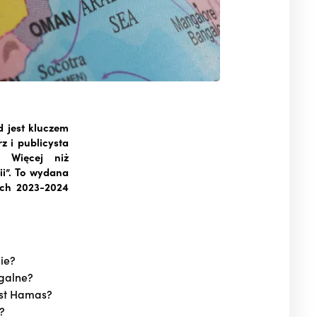
d jest kluczem
 i publicysta
. Więcej niż
ii”. To wydana
ach 2023-2024
ie?
galne?
est Hamas?
?