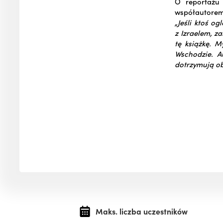
O reportażu 
współautorem
„Jeśli ktoś o
z Izraelem, z
tę książkę. 
Wschodzie. A
dotrzymują obi
Maks. liczba uczestników