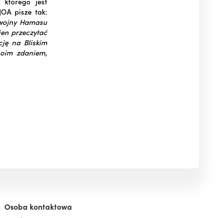
 którego jest
OA pisze tak:
t wojny Hamasu
ien przeczytać
ję na Bliskim
moim zdaniem,
Osoba kontaktowa