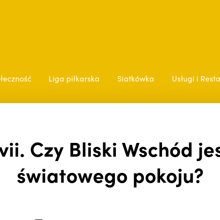
łeczność
Liga piłkarska
Siatkówka
Usługi i Rest
ii. Czy Bliski Wschód je
światowego pokoju?