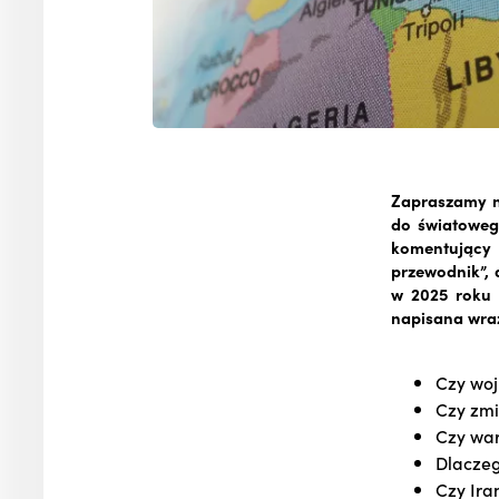
Zapraszamy na
do światoweg
komentujący
przewodnik”, 
w 2025 roku 
napisana wra
Czy woj
Czy zmi
Czy war
Dlaczeg
Czy Ira