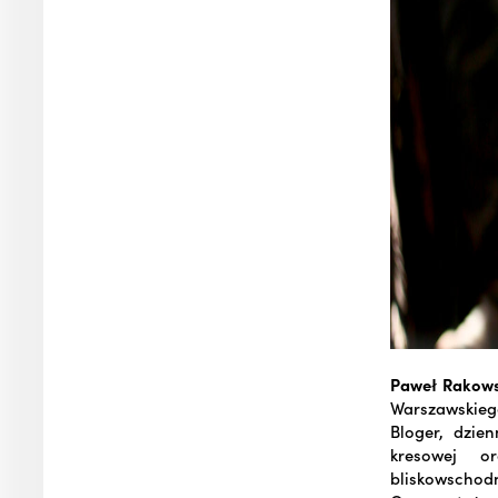
Paweł Rakows
Warszawskiego
Bloger, dzien
kresowej o
bliskowschodn