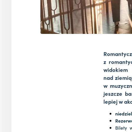
Romantycz
z romanty
widokiem 
nad ziemią
w muzyczną
jeszcze ba
lepiej w a
niedziel
Rezerwa
Bilety