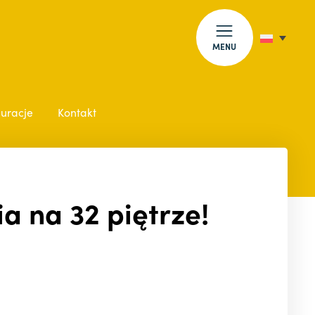
MENU
auracje
Kontakt
a na 32 piętrze!