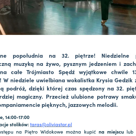
ne popołudnia na 32. piętrze! Niedzielne 
czną muzyką na żywo, pysznym jedzeniem i zac
na całe Trójmiasto Spędź wyjątkowe chwile 
! W niedziele uwielbiana wokalistka Krysia Gedzik 
 podróż, dzięki której czas spędzony na 32. pię
rdziej magiczny. Przecież ulubione potrawy smak
kompaniamencie pięknych, jazzowych melodii.
e, 14:00-17:00
cje stolików:
taras@oliviastar.pl
 wstępu na Piętro Widokowe można kupić
na miejscu
lub