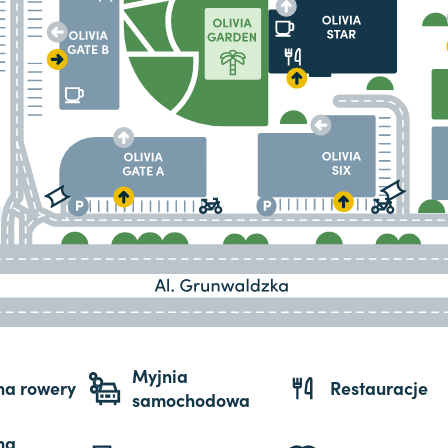
Myjnia
 na rowery
Restauracje
samochodowa
na