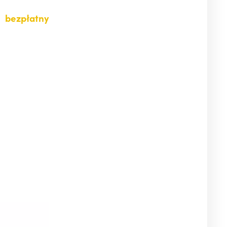
ą
bezpłatny