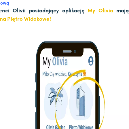
tową
enci Olivii posiadający aplikację
My Olivia
maj
na Piętro Widokowe!