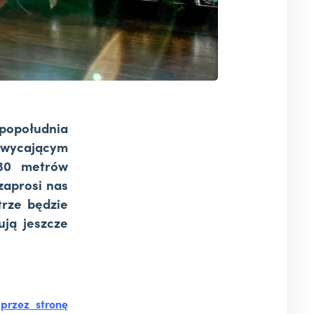
popołudnia
hwycającym
130 metrów
zaprosi nas
trze będzie
ują jeszcze
przez stronę