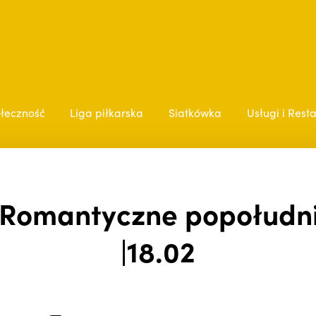
łeczność
Liga piłkarska
Siatkówka
Usługi i Rest
 Romantyczne popołudni
|18.02