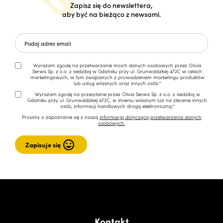
Zapisz się do newslettera,
aby być na bieżąco z newsami.
Wyrażam zgodę na przetwarzanie moich danych osobowych przez Olivia
Serwis Sp. z o.o. z siedzibą w Gdańsku przy ul. Grunwaldzkiej 472C w celach
marketingowych, w tym związanych z prowadzeniem marketingu produktów
lub usług własnych oraz innych osób.*
Wyrażam zgodę na przesyłanie przez Olivia Serwis Sp. z o.o. z siedzibą w
Gdańsku przy ul. Grunwaldzkiej 472C, w imieniu własnym lub na zlecenie innych
osób, informacji handlowych drogą elektroniczną.*
Prosimy o zapoznanie się z naszą
informacją dotyczącą przetwarzania danych
osobowych.
Kontakt