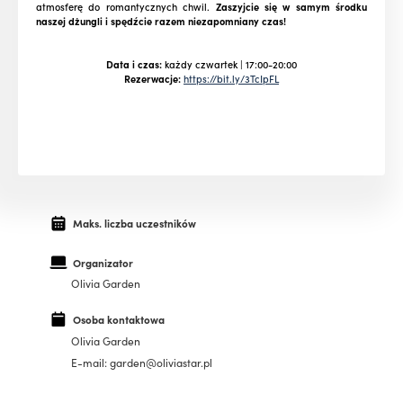
atmosferę do romantycznych chwil.
Zaszyjcie się w samym środku
naszej dżungli i spędźcie razem niezapomniany czas!
Data i czas:
każdy czwartek | 17:00-20:00
Rezerwacje:
https://bit.ly/3TcIpFL
Maks. liczba uczestników
Organizator
Olivia Garden
Osoba kontaktowa
Olivia Garden
E-mail: garden@oliviastar.pl