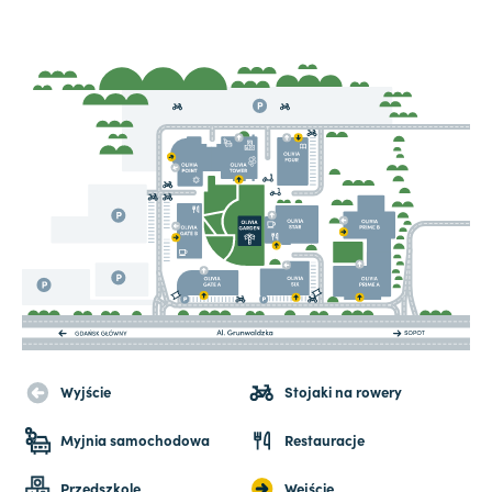
Wyjście
Stojaki na rowery
Myjnia samochodowa
Restauracje
Przedszkole
Wejście