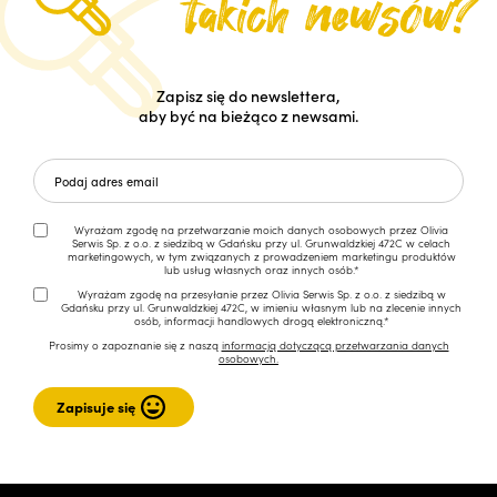
Zapisz się do newslettera,
aby być na bieżąco z newsami.
Wyrażam zgodę na przetwarzanie moich danych osobowych przez Olivia
Serwis Sp. z o.o. z siedzibą w Gdańsku przy ul. Grunwaldzkiej 472C w celach
marketingowych, w tym związanych z prowadzeniem marketingu produktów
lub usług własnych oraz innych osób.*
Wyrażam zgodę na przesyłanie przez Olivia Serwis Sp. z o.o. z siedzibą w
Gdańsku przy ul. Grunwaldzkiej 472C, w imieniu własnym lub na zlecenie innych
osób, informacji handlowych drogą elektroniczną.*
Prosimy o zapoznanie się z naszą
informacją dotyczącą przetwarzania danych
osobowych.